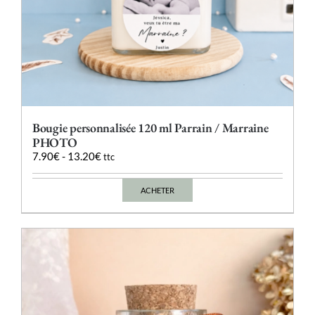
Bougie personnalisée 120 ml Parrain / Marraine
PHOTO
7.90
€
-
13.20
€
ttc
ACHETER
Ce
produit
a
plusieurs
variations.
Les
options
peuvent
être
choisies