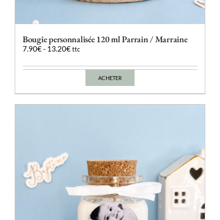
Bougie personnalisée 120 ml Parrain / Marraine
7.90
€
-
13.20
€
ttc
ACHETER
Ce
produit
a
plusieurs
variations.
Les
options
peuvent
être
choisies
sur
la
page
du
produit