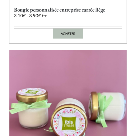
Bougie personnalisée entreprise carrée liège
3.10
€
-
3.90
€
ttc
ACHETER
Ce
produit
a
plusieurs
variations.
Les
options
peuvent
être
choisies
sur
la
page
du
produit