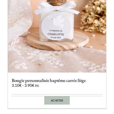
choisies
sur
la
page
du
produit
Bougie personnalisée baptême carrée liège
3.10
€
-
3.90
€
ttc
ACHETER
Ce
produit
a