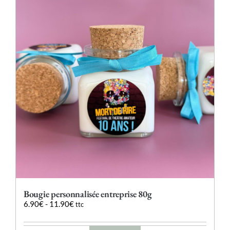
Les
options
peuvent
être
choisies
sur
la
page
du
produit
Bougie personnalisée entreprise 80g
6.90
€
-
11.90
€
ttc