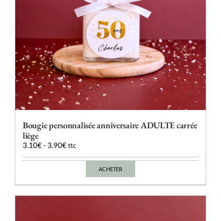
page
du
produit
Bougie personnalisée anniversaire ADULTE carrée
liège
3.10
€
-
3.90
€
ttc
ACHETER
Ce
produit
a
plusieurs
variations.
Les