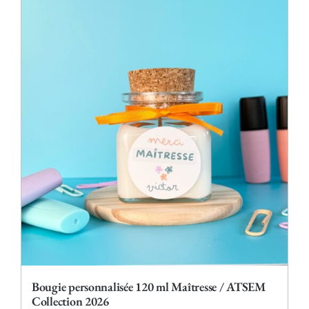
plusieurs
variations.
Les
options
peuvent
être
choisies
sur
la
page
du
produit
Bougie personnalisée 120 ml Maîtresse / ATSEM
Collection 2026