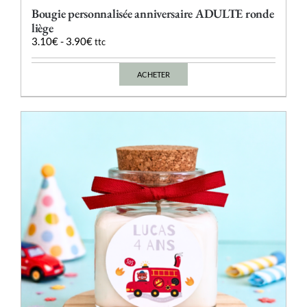
Bougie personnalisée anniversaire ADULTE ronde
liège
3.10
€
-
3.90
€
ttc
ACHETER
Ce
produit
a
plusieurs
variations.
Les
options
peuvent
être
choisies
sur
la
page
du
produit