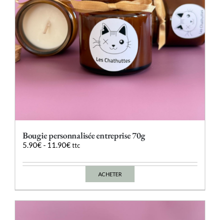
la
page
du
produit
Bougie personnalisée entreprise 70g
5.90
€
-
11.90
€
ttc
ACHETER
Ce
produit
a
plusieurs
variations.