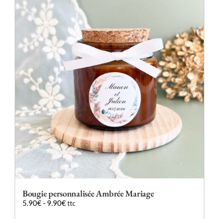
variations.
Les
options
peuvent
être
choisies
sur
la
page
du
produit
Bougie personnalisée Ambrée Mariage
5.90
€
-
9.90
€
ttc