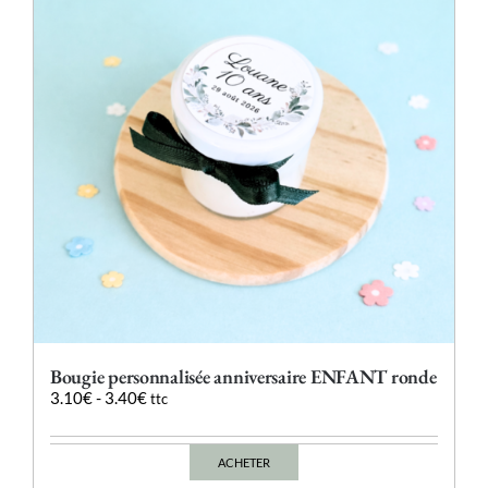
peuvent
être
choisies
sur
la
page
du
produit
Bougie personnalisée anniversaire ENFANT ronde
3.10
€
-
3.40
€
ttc
ACHETER
Ce