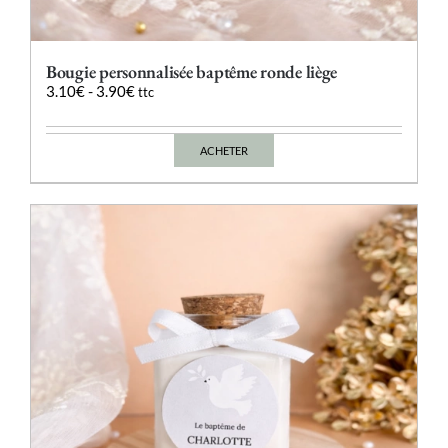
Bougie personnalisée baptême ronde liège
3.10
€
-
3.90
€
ttc
ACHETER
Ce
produit
a
plusieurs
variations.
Les
options
peuvent
être
choisies
sur
la
page
du
produit