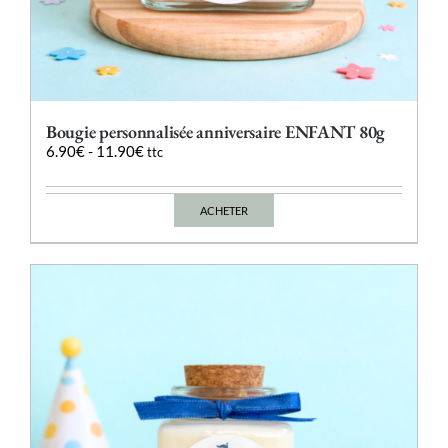
Bougie personnalisée anniversaire ENFANT 80g
6.90
€
-
11.90
€
ttc
ACHETER
Ce
produit
a
plusieurs
variations.
Les
options
peuvent
être
choisies
sur
la
page