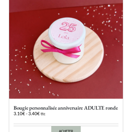
options
peuvent
être
choisies
sur
la
page
du
produit
Bougie personnalisée anniversaire ADULTE ronde
3.10
€
-
3.40
€
ttc
ACHETER