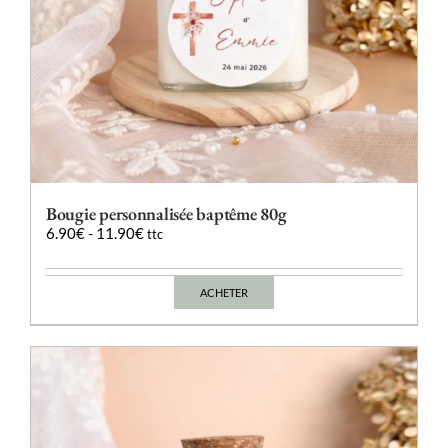
produit
Bougie personnalisée baptême 80g
6.90
€
-
11.90
€
ttc
ACHETER
Ce
produit
a
plusieurs
variations.
Les
options
peuvent
être