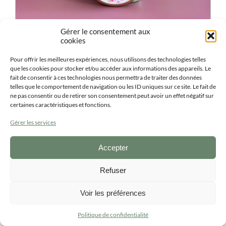
Gérer le consentement aux
cookies
Pour offrir les meilleures expériences, nous utilisons des technologies telles
Bougie personnalisée entreprise ronde
que les cookies pour stocker et/ou accéder aux informations des appareils. Le
3.10
€
-
3.40
€
fait de consentir à ces technologies nous permettra de traiter des données
ttc
telles que le comportement de navigation ou les ID uniques sur ce site. Le fait de
ne pas consentir ou de retirer son consentement peut avoir un effet négatif sur
certaines caractéristiques et fonctions.
ACHETER
Ce
produit
Gérer les services
a
plusieurs
variations.
Accepter
Les
options
Refuser
peuvent
être
choisies
Voir les préférences
sur
la
Politique de confidentialité
page