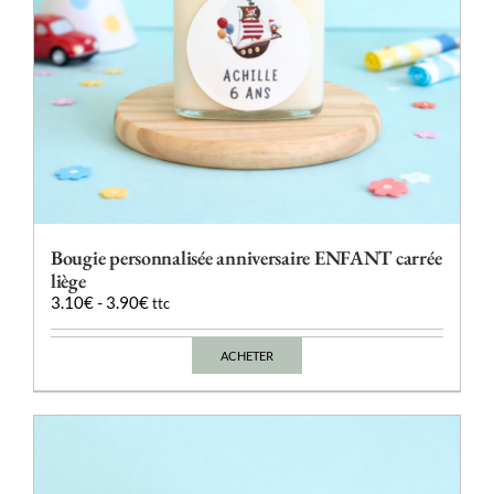
du
produit
Bougie personnalisée anniversaire ENFANT carrée
liège
3.10
€
-
3.90
€
ttc
ACHETER
Ce
produit
a
plusieurs
variations.
Les
options