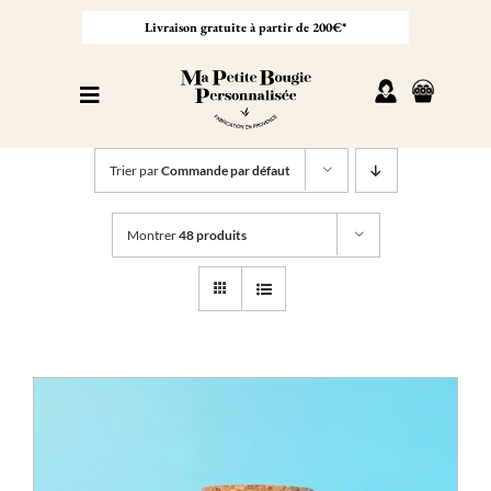
Passer
au
Livraison gratuite à partir de 200€*
contenu
Toggle
Navigation
Personnaliser sa bougie
Trier par
Commande par défaut
Nos bougies
Montrer
48 produits
Cadeaux invités
Professionnel
À propos
Contact