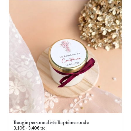
plusieurs
variations.
Les
options
peuvent
être
choisies
sur
la
page
du
produit
Bougie personnalisée Baptême ronde
3.10
€
-
3.40
€
ttc