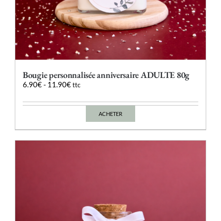
Bougie personnalisée anniversaire ADULTE 80g
6.90
€
-
11.90
€
ttc
ACHETER
Ce
produit
a
plusieurs
variations.
Les
options
peuvent
être
choisies
sur
la