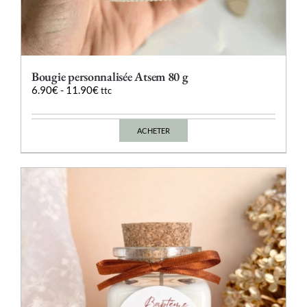
Bougie personnalisée Atsem 80 g
6.90
€
-
11.90
€
ttc
ACHETER
Ce
produit
a
plusieurs
variations.
Les
options
peuvent
être
choisies
sur
la
page
du