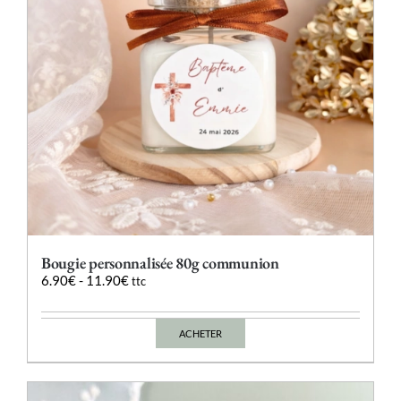
sur
la
page
du
produit
Bougie personnalisée 80g communion
6.90
€
-
11.90
€
ttc
ACHETER
Ce
produit
a
plusieurs