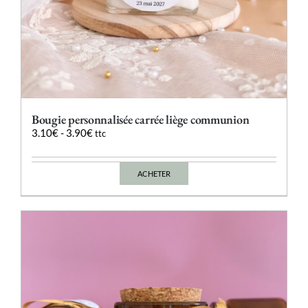
Bougie personnalisée carrée liège communion
3.10
€
-
3.90
€
ttc
ACHETER
Ce
produit
a
plusieurs
variations.
Les
options
peuvent
être
choisies
sur