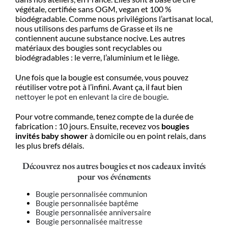
végétale
,
certifiée sans OGM
,
vegan
et
100 %
biodégradable
.
Comme nous privilégions l’artisanat local,
nous utilisons des parfums de Grasse
et ils ne
contiennent aucune substance nocive. Les autres
matériaux
des bougies
sont recyclables ou
biodégradables
:
le verre, l’aluminium et le liège.
Une fois que la bougie est consumée, vous pouvez
réutiliser votre pot à l’infini. Avant ça, il faut bien
nettoyer le pot en enlevant la cire de bougie
.
Pour votre commande, tenez compte de la durée de
fabrication
:
10 jours. Ensuite, r
ecevez vos
bougie
s
invité
s
baby
shower
à domicile ou en point relais
,
dans
les plus brefs délais.
Découvrez nos autres bougies et nos cadeaux invités
pour vos événements
Bougie personnalisée communion
Bougie personnalisée baptême
Bougie personnalisée anniversaire
Bougie personnalisée maitresse