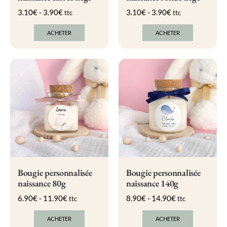
3.10
€
-
3.90
€
3.10
€
-
3.90
€
ttc
ttc
ACHETER
ACHETER
Ce
Ce
produit
produit
a
a
plusieurs
plusieurs
variations.
variations.
Les
Les
options
options
peuvent
peuvent
être
être
choisies
choisies
sur
sur
la
la
page
page
du
du
produit
produit
Bougie personnalisée
Bougie personnalisée
naissance 80g
naissance 140g
6.90
€
-
11.90
€
8.90
€
-
14.90
€
ttc
ttc
ACHETER
ACHETER
Ce
Ce