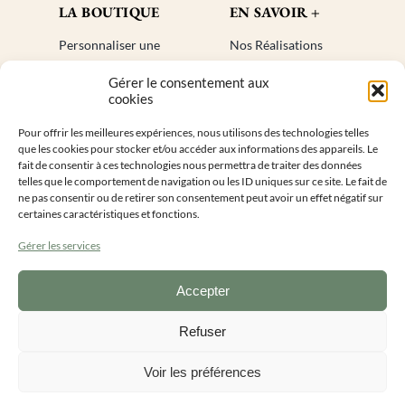
LA BOUTIQUE
EN SAVOIR +
Personnaliser une
Nos Réalisations
bougie
Blog
Gérer le consentement aux
Cadeaux invités
Créer un compte
cookies
Mon compte
Plan de site
Pour offrir les meilleures expériences, nous utilisons des technologies telles
Livraisons
Faq
que les cookies pour stocker et/ou accéder aux informations des appareils. Le
Retours
fait de consentir à ces technologies nous permettra de traiter des données
telles que le comportement de navigation ou les ID uniques sur ce site. Le fait de
ne pas consentir ou de retirer son consentement peut avoir un effet négatif sur
INFORMATIONS DE CONTACT
certaines caractéristiques et fonctions.
Gérer les services
Accepter
Lundi au vendredi 9h – 16h
0
9 55 50 28 14
Refuser
Voir les préférences
Ma petite Bougie Personnalisée ©2026
|
Conditions générales de vente
|
Mentions