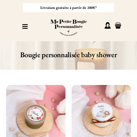
Passer
au
Livraison gratuite à partir de 200€*
contenu
Toggle
Navigation
Personnaliser sa bougie
Bougie personnalisée baby shower
Nos bougies
Cadeaux invités
Professionnel
À propos
Contact