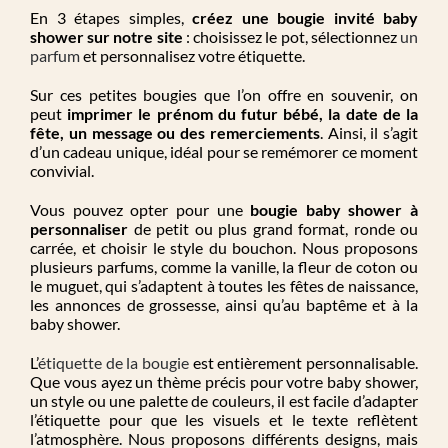
En 3 étapes simples
,
créez une
bougie invité baby
shower
sur notre site
: choisissez le pot, sélectionnez
un
parfum
et personnalisez votre étiquette.
Sur ces petites bougies que l’on offre en
souvenir
,
on
peut
imprimer le prénom du futur bébé, la date
de la
fête, un message ou des remerciements
.
Ainsi, il s’agit
d’
un cadeau unique
,
idéal pour
se
remémorer
ce
moment
convivial.
Vous pouvez opter pour une
bougie baby
shower
à
personnaliser
de petit ou plus grand format
,
ronde ou
carrée,
et choisir
le style du bouchon
.
Nous proposons
plusieurs parfums
,
comme la vanille, la fleur de coton ou
le muguet,
qui s’adaptent à toutes les fêtes de naissance,
les annonces de grossesse
,
ainsi qu’au
baptême
et
à
la
baby
shower
.
L’
étiquette de la bougie
est entièrement personnalisable.
Que vous ayez
un thème
précis
pour votre baby
shower
,
un style ou une palette de couleurs,
il est facile
d’
adapter
l’étiquette
pour que les visuels et le texte reflètent
l’atmosphère
. Nous proposons
différents
designs, mais