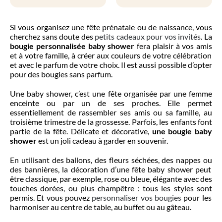
produit
produit
a
a
plusieurs
plusieurs
Si vous organisez une
fête
prén
atale ou
de naissance, vous
variations.
variations.
cherchez
sans doute
des
petits cadeaux pour vos invités
.
La
Les
Les
bougie personnalisée baby
shower
fera plaisir à vos amis
options
options
et à votre famille
,
à créer aux
couleurs de votre célébration
peuvent
peuvent
et
avec
le parfum de votre choix. Il est aussi possible d’opter
être
être
pour des bougies sans parfum.
choisies
choisies
sur
sur
Une baby
shower
, c’
est une fête
organisée par
une femme
la
la
enceinte
ou
page
par
un
de ses
proche
s
. Elle
page
permet
du
du
essentiellement
de rassembler ses amis
ou sa famille
, au
produit
produit
troisième trimestre de la grossesse.
Parfois, les enfants
font
partie de la fête
.
D
élicate
et décorative,
une
bougie baby
shower
est un joli cadeau
à
garder en souvenir
.
E
n utilisant des ballons, des fleurs
séchées
, des nappes ou
des
bannières, la
décoration d’une fête
baby
shower
peut
être classique,
par exemple,
rose ou bleue,
élégante
avec des
touches dorées
,
ou
plus champêtre
: tous les styles sont
permis.
Et vous
pouvez
personnaliser vos bougies
pour les
harmoniser au centre de table
, au buffet ou au gâteau.