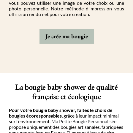
vous pouvez utiliser une image
de votre choix
ou une
photo
personnelle
.
Notre méthode d’impression vous
offr
ira
un rendu net
pour
votre création
.
Je crée ma bougie
La bougie baby
shower
de qualité
française et écologique
Pour votre
bougie baby
shower
, faites le choix de
bougies écoresponsables
, grâce à
leur
impact minimal
sur l’environnement
.
Ma Petite Bougie Personnalisée
propose uniquement des bougies
artisanales
,
fabriquées
dans nos ateliers, en France. Elles sont à base de
cire