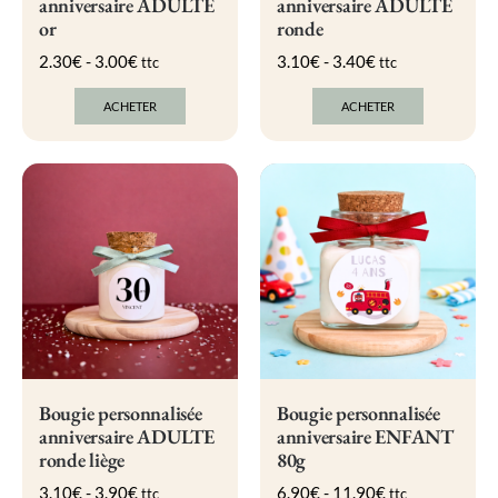
anniversaire ADULTE
anniversaire ADULTE
or
ronde
2.30
€
-
3.00
€
3.10
€
-
3.40
€
ttc
ttc
ACHETER
ACHETER
Ce
Ce
produit
produit
a
a
plusieurs
plusieurs
variations.
variations.
Les
Les
options
options
peuvent
peuvent
être
être
choisies
choisies
sur
sur
la
la
page
page
du
du
produit
produit
Bougie personnalisée
Bougie personnalisée
anniversaire ADULTE
anniversaire ENFANT
ronde liège
80g
3.10
€
-
3.90
€
6.90
€
-
11.90
€
ttc
ttc