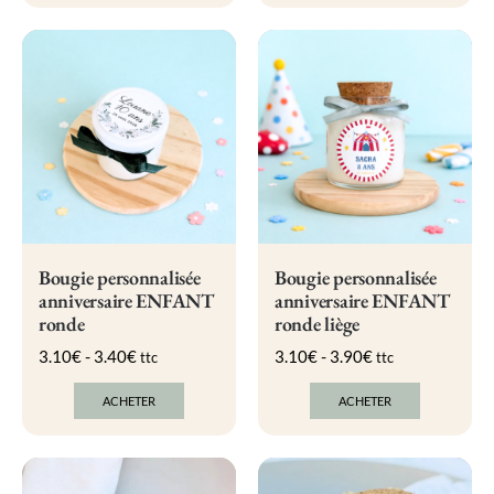
produit
produit
a
a
plusieurs
plusieurs
variations.
variations.
Les
Les
options
options
peuvent
peuvent
être
être
choisies
choisies
sur
sur
la
la
page
page
du
du
produit
produit
Bougie personnalisée
Bougie personnalisée
anniversaire ENFANT
anniversaire ENFANT
ronde
ronde liège
3.10
€
-
3.40
€
3.10
€
-
3.90
€
ttc
ttc
ACHETER
ACHETER
Ce
Ce
produit
produit
a
a
plusieurs
plusieurs
variations.
variations.