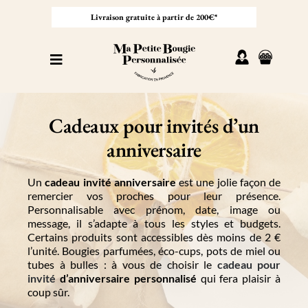
Passer
au
Livraison gratuite à partir de 200€*
contenu
Toggle
Navigation
Personnaliser sa bougie
Cadeaux pour invités d’un
Nos bougies
anniversaire
Cadeaux invités
Un
cadeau invité anniversaire
est une jolie façon de
remercier vos proches pour leur présence.
Personnalisable avec prénom, date, image ou
Professionnel
message, il s’adapte à tous les styles et budgets.
Certains produits sont accessibles dès moins de 2 €
l’unité. Bougies parfumées, éco-cups, pots de miel ou
tubes à bulles : à vous de choisir le
cadeau pour
À propos
invité
d’anniversaire personnalisé
qui fera plaisir à
coup sûr.
Contact