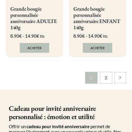
Grande bougie
Grande bougie
personnalisée
personnalisée
anniversaire ADULTE
anniversaire ENFANT
140g
140g
8.90
€
-
14.90
€
8.90
€
-
14.90
€
ttc
ttc
ACHETER
ACHETER
Ce
Ce
produit
produit
a
a
plusieurs
plusieurs
variations.
variations.
Les
Les
1
2
options
options
peuvent
peuvent
être
être
choisies
choisies
sur
sur
Cadeau pour invité anniversaire
la
la
page
page
personnalisé : émotion et utilité
du
du
produit
produit
Offrir un
cadeau pour invité anniversaire
permet de
marquer l’événement avec un souvenir unique et utile. Nos