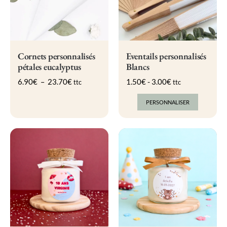
choisies
choisies
sur
sur
la
la
page
page
du
du
produit
produit
Cornets personnalisés
Eventails personnalisés
pétales eucalyptus
Blancs
Plage
6.90
€
–
23.70
€
1.50
€
-
3.00
€
ttc
ttc
de
prix :
PERSONNALISER
6.90€
à
23.70€