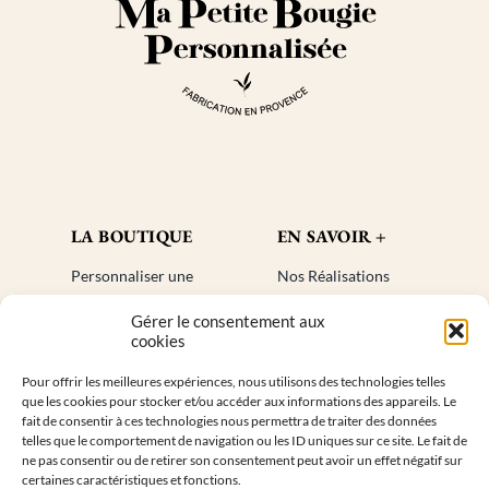
LA BOUTIQUE
EN SAVOIR +
Personnaliser une
Nos Réalisations
bougie
Blog
Gérer le consentement aux
Cadeaux invités
Créer un compte
cookies
Mon compte
Plan de site
Pour offrir les meilleures expériences, nous utilisons des technologies telles
Livraisons
Faq
que les cookies pour stocker et/ou accéder aux informations des appareils. Le
Retours
fait de consentir à ces technologies nous permettra de traiter des données
telles que le comportement de navigation ou les ID uniques sur ce site. Le fait de
ne pas consentir ou de retirer son consentement peut avoir un effet négatif sur
INFORMATIONS DE CONTACT
certaines caractéristiques et fonctions.