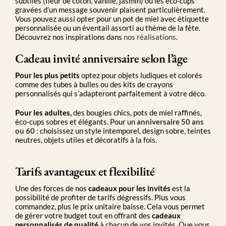
subtiles (fleur de coton, vanille, jasmin) ou les éco-cups
gravées d’un message souvenir plaisent particulièrement.
Vous pouvez aussi opter pour un pot de miel avec étiquette
personnalisée ou un éventail assorti au thème de la fête.
Découvrez nos inspirations dans
nos réalisations
.
Cadeau invité anniversaire selon l’âge
Pour les plus petits
optez pour objets ludiques et colorés
comme des tubes à bulles ou des kits de crayons
personnalisés qui s’adapteront parfaitement à votre déco.
Pour les adultes,
des bougies chics, pots de miel raffinés,
éco-cups sobres et élégants. Pour un
anniversaire 50 ans
ou 60
: choisissez un style intemporel, design sobre, teintes
neutres, objets utiles et décoratifs à la fois.
Tarifs avantageux et flexibilité
Une des forces de nos
cadeaux pour les invités
est la
possibilité de profiter de tarifs dégressifs. Plus vous
commandez, plus le prix unitaire baisse. Cela vous permet
de gérer votre budget tout en offrant des
cadeaux
personnalisés de qualité
à chacun de vos invités. Que vous