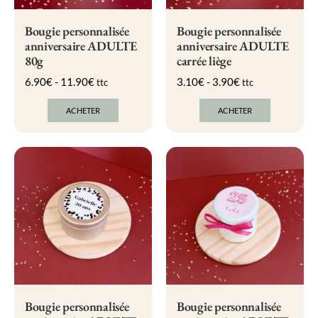
Bougie personnalisée
Bougie personnalisée
anniversaire ADULTE
anniversaire ADULTE
80g
carrée liège
6.90
€
-
11.90
€
3.10
€
-
3.90
€
ttc
ttc
ACHETER
ACHETER
Ce
Ce
produit
produit
a
a
plusieurs
plusieurs
variations.
variations.
Les
Les
options
options
peuvent
peuvent
être
être
choisies
choisies
sur
sur
la
la
page
page
du
du
produit
produit
Bougie personnalisée
Bougie personnalisée