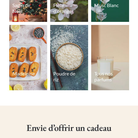
Sapin de
Fleur
Musc Blanc
Noel
d'oranger
Madeleine
Poudre de
Tous nos
riz
parfums
Envie d’offrir un cadeau