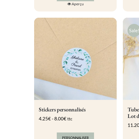
Aperçu
Sale
Stickers personnalisés
Tubes
Lot d
4.25
€
-
8.00
€
ttc
11.2
PERSONNALISER