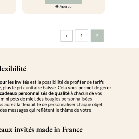
à
Ce
Aperçu
575.00€
produit
a
plusieurs
variations.
Les
1
2
options
peuvent
être
choisies
sur
la
lexibilité
page
du
ur les invités
est la possibilité de profiter de tarifs
produit
 plus le prix unitaire baisse. Cela vous permet de gérer
cadeaux personnalisés de qualité
à chacun de vos
 mini pots de miel, des
bougies personnalisées
s aurez la flexibilité de personnaliser chaque objet
des messages qui reflètent le thème de votre
eaux invités made in France