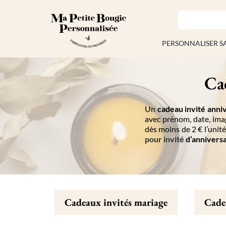
Passer
au
contenu
PERSONNALISER S
Cad
Un
cadeau invité anni
avec prénom, date, imag
dès moins de 2 € l’unité
pour invité
d’anniversa
Cadeaux invités mariage
Cadea