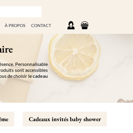
À PROPOS
CONTACT
aire
résence. Personnalisable
roduits sont accessibles
ous de choisir le
cadeau
tême
Cadeaux invités baby shower