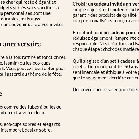
pas cher
qui reste élégant et
Choisir un
cadeau invité anniver
udgets serrés sans sacrifier la
simple objet. C’est soutenir l’arti
cup personnalisés sont une
garantir des produits de qualité.
 durables, mais aussi
cup personnalisé est conçu avec 
 un souvenir utile à vos invités
En optant pour un
cadeau pour i
réduisez également l’empreinte 
n anniversaire
responsable. Nos créations artis
chaque étape : choix des matières
e à la fois raffiné et fonctionnel.
Qu’il s’agisse d’un
petit cadeau à
e, jasmin) ou les éco-cups
célébration marquant les
50 ans
nt. Vous pouvez aussi opter pour
sentimentale et éthique à votre g
il assorti au thème de la fête.
que l’engagement derrière ce sou
Découvrez notre
sélection d’idé
e
és comme des tubes à bulles ou
faitement à votre déco.
és, éco-cups sobres et élégants.
e intemporel, design sobre,