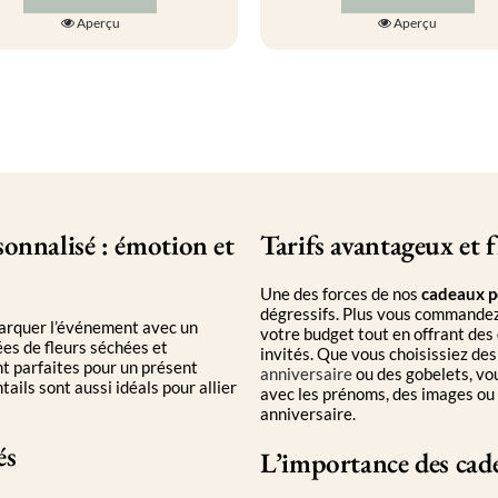
à
Ce
Aperçu
Aperçu
599.00€
produit
a
plusieurs
variations.
Les
options
peuvent
être
choisies
sur
la
sonnalisé : émotion et
Tarifs avantageux et f
page
du
Une des forces de nos
produit
cadeaux po
dégressifs. Plus vous commandez,
rquer l’événement avec un
votre budget tout en offrant des
ées de fleurs séchées et
invités. Que vous choisissiez des
nt parfaites pour un présent
anniversaire
ou des gobelets, vou
tails sont aussi idéals pour allier
avec les prénoms, des images ou 
anniversaire.
és
L’importance des cad