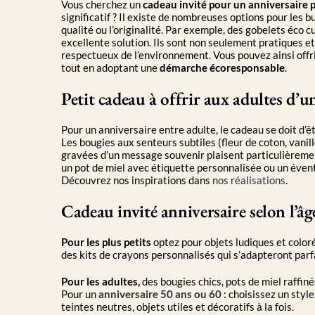
Vous cherchez un
cadeau invité pour un anniversaire 
significatif ? Il existe de nombreuses options pour les b
qualité ou l’originalité. Par exemple, des gobelets éco 
excellente solution. Ils sont non seulement pratiques et
respectueux de l’environnement. Vous pouvez ainsi offrir
tout en adoptant une
démarche écoresponsable
.
Petit cadeau à offrir aux adultes d’u
Pour un anniversaire entre adulte, le cadeau se doit d’êtr
Les bougies aux senteurs subtiles (fleur de coton, vanill
gravées d’un message souvenir plaisent particulièreme
un pot de miel avec étiquette personnalisée ou un éventa
Découvrez nos inspirations dans
nos réalisations
.
Cadeau invité anniversaire selon l’âg
Pour les plus petits
optez pour objets ludiques et color
des kits de crayons personnalisés qui s’adapteront par
Pour les adultes,
des bougies chics, pots de miel raffin
Pour un
anniversaire 50 ans ou 60
: choisissez un styl
teintes neutres, objets utiles et décoratifs à la fois.