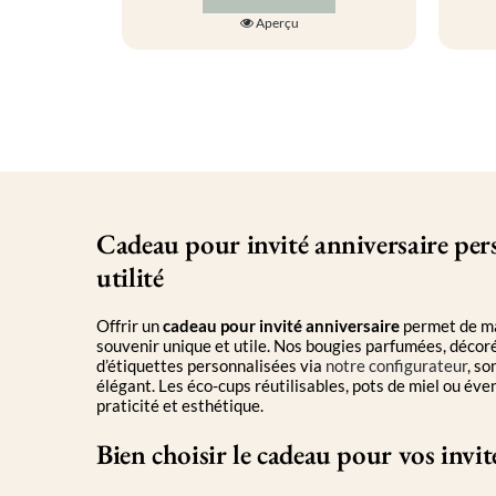
Ce
Aperçu
produit
a
plusieurs
variations.
Les
options
peuvent
être
choisies
sur
la
Cadeau pour invité anniversaire per
page
utilité
du
produit
Offrir un
cadeau pour invité anniversaire
permet de ma
souvenir unique et utile. Nos bougies parfumées, décor
d’étiquettes personnalisées via
notre configurateur
, so
élégant. Les éco-cups réutilisables, pots de miel ou éven
praticité et esthétique.
Bien choisir le cadeau pour vos invit