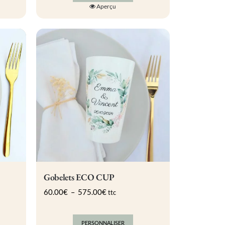
Aperçu
Gobelets ECO CUP
Plage
60.00
€
–
575.00
€
ttc
de
prix :
60.00€
PERSONNALISER