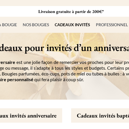
Livraison gratuite à partir de 200€*
A BOUGIE
NOS BOUGIES
CADEAUX INVITÉS
PROFESSIONNEL
eaux pour invités d’un annivers
versaire
est une jolie façon de remercier vos proches pour leur p
e ou message, il s’adapte à tous les styles et budgets. Certains p
. Bougies parfumées, éco-cups, pots de miel ou tubes à bulles : à v
ire personnalisé
qui fera plaisir à coup sûr.
ux invités anniversaire
Cadeaux invités bap