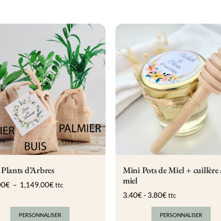
Mini Pots de Miel + cuillère 
Plants d’Arbres
miel
Plage
00
€
–
1,149.00
€
ttc
de
3.40
€
-
3.80
€
ttc
prix :
289.00€
PERSONNALISER
PERSONNALISER
à