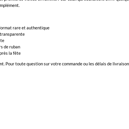
omplément.
 format rare et authentique
t transparente
ite
rs de ruban
près la fête
t. Pour toute question sur votre commande ou les délais de livraison