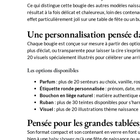
Ce qui distingue cette bougie des autres modèles naissan
résultat à la fois délicat et chaleureux, loin des conten
effet particulièrement joli sur une table de fête ou un b
Une personnalisation pensée da
Chaque bougie est conçue sur mesure à partir des option
plus d’éclat, ou transparente pour laisser la cire s’exp
20 visuels spécialement illustrés pour célébrer une arr
Les options disponibles
Parfum
: plus de 20 senteurs au choix, vanille, ro
Étiquette ronde personnalisée
: prénom, date, m
Bouchon en liège naturel
: matière authentique 
Ruban
: plus de 30 teintes disponibles pour s’h
Visuel
: plus de 20 illustrations thème naissance
Pensée pour les grandes tablée
Son format compact et son contenant en verre en font une
bien à une
baby shower
qu’à une fête de naissance ou au