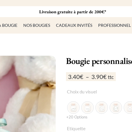
Livraison gratuite à partir de 200€*
A BOUGIE
NOS BOUGIES
CADEAUX INVITÉS
PROFESSIONNEL
Bougie personnalisé
Plage
3.40
€
–
3.90
€
ttc
de
prix :
Choix du visuel
3.40€
à
3.90€
+20 Options
Etiquette