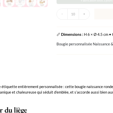
Fabrication sous 3 jours
quantité
de
Bougie
personnalisée
naissance
📏
Dimensions :
H 6 × Ø 4.5 cm • 
ronde
liège
Bougie personnalisée Naissance 
e étiquette entièrement personnalisée : cette bougie naissance ronde
ganique et chaleureuse qui séduit d’emblée, et s’accorde aussi bien 
r du liège