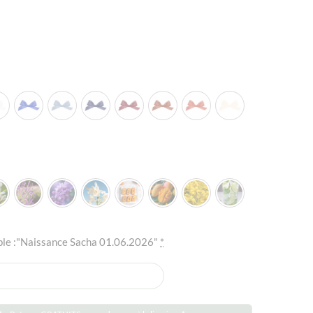


mple :"Naissance Sacha 01.06.2026"
*