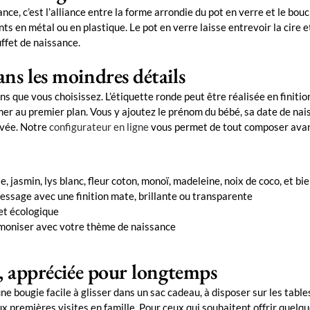
ce, c’est l’alliance entre la forme arrondie du pot en verre et le bo
ants en métal ou en plastique. Le pot en verre laisse entrevoir la cire
uffet de naissance.
ns les moindres détails
s que vous choisissez. L’étiquette ronde peut être réalisée en finiti
rimer au premier plan. Vous y ajoutez le prénom du bébé, sa date de na
ivée. Notre
configurateur en ligne
vous permet de tout composer avant
se, jasmin, lys blanc, fleur coton, monoï, madeleine, noix de coco, et bi
essage avec une finition mate, brillante ou transparente
et écologique
armoniser avec votre thème de naissance
s, appréciée pour longtemps
 bougie facile à glisser dans un sac cadeau, à disposer sur les tables
x premières visites en famille. Pour ceux qui souhaitent offrir quelq