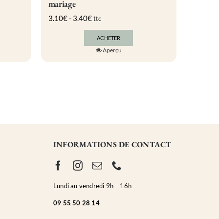
mariage
3.10
€
-
3.40
€
ttc
ACHETER
Ce
Aperçu
produit
a
plusieurs
variations.
Les
options
peuvent
être
choisies
sur
la
INFORMATIONS DE CONTACT
page
du
produit
Lundi au vendredi 9h – 16h
0
9 55 50 28 14