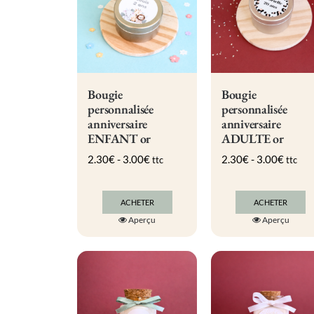
Bougie
Bougie
personnalisée
personnalisée
anniversaire
anniversaire
ENFANT or
ADULTE or
2.30
€
-
3.00
€
2.30
€
-
3.00
€
ttc
ttc
ACHETER
ACHETER
Ce
Ce
Aperçu
Aperçu
produit
produit
a
a
plusieurs
plusieurs
variations.
variation
Les
Les
options
options
peuvent
peuvent