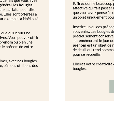
. Le fait que vous avez
l’offrez
donne beaucoup pl
général, les
bougies
affective qui fait passe
ux parfaits pour dire
que vous avez pensé à c
se
. Elles sont offertes à
un objet uniquement pour
ar exemple, à Noël ou à
Inscrire un ou des préno
souvenirs. Les
bougies d
e quelqu’un sur une
précieusement conservées
ives. Vous pouvez offrir
se remémorent le jour de 
 prénom
ou bien une
prénom
est un objet de
c le prénom de votre
de deuil
, qui rend homma
pour se recueillir.
imer, avec nos bougies
Libérez votre créativité 
e, où nous utilisons des
bougies.