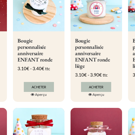
Bougie
Bougie
B
personnalisée
personnalisée
p
anniversaire
anniversaire
a
ENFANT ronde
ENFANT ronde
liège
l
3.10
€
-
3.40
€
ttc
3.10
€
-
3.90
€
3
ttc
ACHETER
ACHETER
Ce
Ce
Aperçu
Aperçu
produit
produit
a
a
plusieurs
plusieurs
s.
variations.
variations.
Les
Les
options
options
peuvent
peuvent