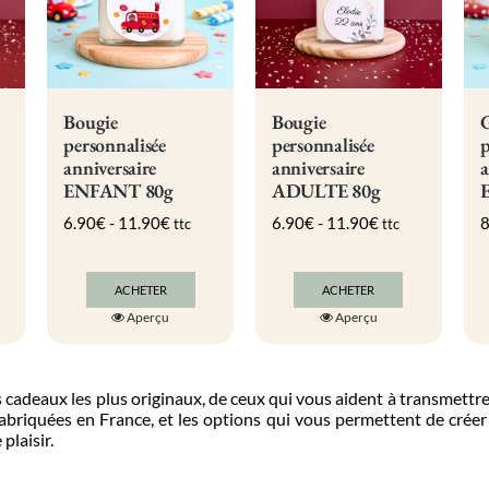
être
être
choisies
choisies
sur
sur
la
la
page
page
du
du
Bougie
Bougie
G
produit
produit
personnalisée
personnalisée
p
anniversaire
anniversaire
a
ENFANT 80g
ADULTE 80g
6.90
€
-
11.90
€
6.90
€
-
11.90
€
8
ttc
ttc
ACHETER
ACHETER
Ce
Ce
Aperçu
Aperçu
produit
produit
a
a
plusieurs
plusieurs
s.
variations.
variations.
s cadeaux les plus originaux, de ceux qui vous aident à transmettr
Les
Les
fabriquées en France, et les options qui vous permettent de créer 
options
options
plaisir.
peuvent
peuvent
être
être
choisies
choisies