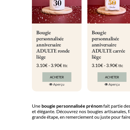
être
être
choisies
choisies
sur
sur
la
la
page
page
du
du
Bougie
Bougie
produit
produit
personnalisée
personnalisée
anniversaire
anniversaire
ADULTE ronde
ADULTE carrée
liège
liège
3.10
€
-
3.90
€
3.10
€
-
3.90
€
ttc
ttc
ACHETER
ACHETER
Ce
Ce
Aperçu
Aperçu
produit
produit
a
a
plusieurs
plusieurs
variations.
variation
Une
bougie personnalisée prénom
fait partie de
Les
Les
et élégante. Découvrez nos bougies artisanales, 
options
options
grande étape, en remerciement ou juste pour faire 
peuvent
peuvent
être
être
choisies
choisies