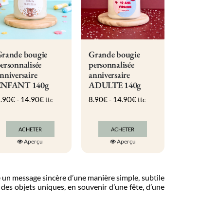
être
être
choisies
choisies
sur
sur
la
la
page
page
du
du
rande bougie
Grande bougie
produit
produit
ersonnalisée
personnalisée
nniversaire
anniversaire
ENFANT 140g
ADULTE 140g
.90
€
-
14.90
€
8.90
€
-
14.90
€
ttc
ttc
ACHETER
ACHETER
Ce
Ce
Aperçu
Aperçu
produit
produit
a
a
plusieurs
plusieurs
variations.
variations.
e un message sincère d’une manière simple, subtile
Les
Les
des objets uniques, en souvenir d’une fête, d’une
options
options
peuvent
peuvent
être
être
choisies
choisies