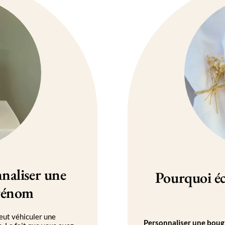
nnaliser une
Pourquoi éc
prénom
eut véhiculer une
Personnaliser une bougi