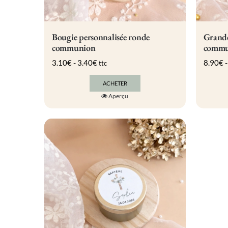
Bougie personnalisée ronde
Grande
communion
commu
3.10
€
-
3.40
€
8.90
€
ttc
ACHETER
Ce
Aperçu
produit
a
plusieurs
variations.
Les
options
peuvent
être
choisies
sur
la
page
du
produit