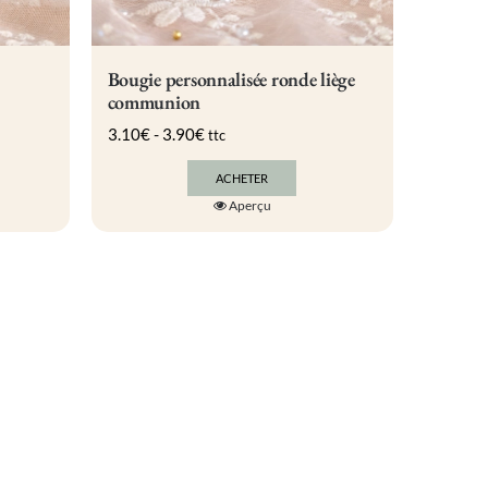
Bougie personnalisée ronde liège
communion
3.10
€
-
3.90
€
ttc
ACHETER
Ce
Aperçu
produit
a
plusieurs
variations.
Les
options
peuvent
être
choisies
sur
la
page
du
produit