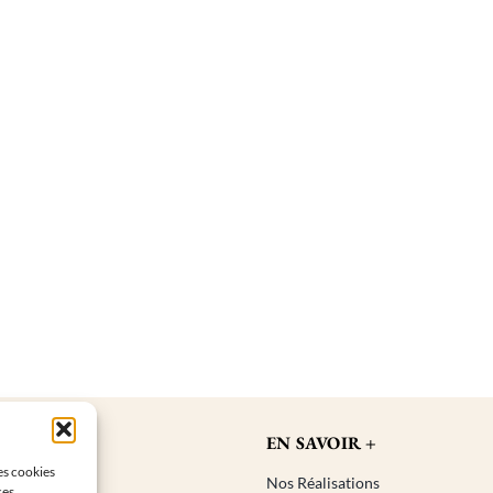
IQUE
EN SAVOIR +
les cookies
er une bougie
Nos Réalisations
ces