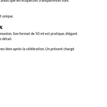
 tandis que les étiquettes transparentes sont
t unique.
x
mmunion. Son format de 50 ml est pratique, élégant
 détail.
es bien après la célébration. Un présent chargé