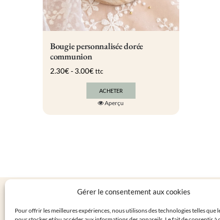
Bougie personnalisée dorée
communion
2.30
€
-
3.00
€
ttc
ACHETER
Ce
Aperçu
produit
a
plusieurs
variations.
Les
options
peuvent
être
choisies
sur
Gérer le consentement aux cookies
la
LA BOUT
page
Pour offrir les meilleures expériences, nous utilisons des technologies telles que 
du
Personnalis
pour stocker et/ou accéder aux informations des appareils. Le fait de consentir à 