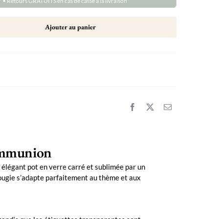
* • Retours GRATUITS en cas de casse à la livraison*
Ajouter au panier
communion
élégant pot en verre carré et sublimée par un
 bougie s’adapte parfaitement au thème et aux