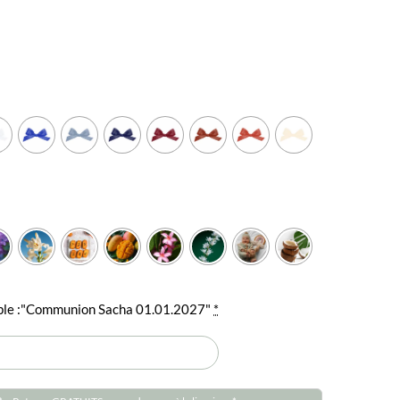


emple :"Communion Sacha 01.01.2027"
*