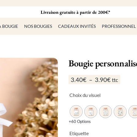
Livraison gratuite à partir de 200€*
A BOUGIE
NOS BOUGIES
CADEAUX INVITÉS
PROFESSIONNEL
Bougie personnalis
Plage
3.40
€
–
3.90
€
ttc
de
prix :
Choix du visuel
3.40€
à
3.90€
+60 Options
Etiquette