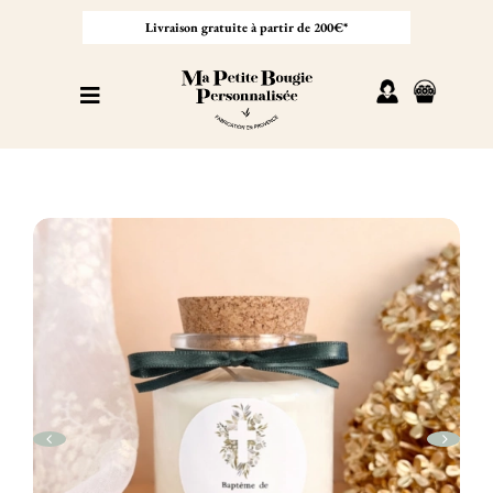
Passer
au
Livraison gratuite à partir de 200€*
contenu
Toggle
Navigation
Personnaliser sa bougie
Nos bougies
Cadeaux invités
Professionnel
À propos
Contact