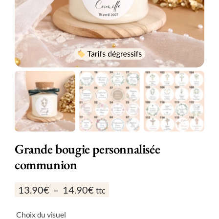
Grande bougie personnalisée
communion
Plage
13.90
€
–
14.90
€
ttc
de
prix :
Choix du visuel