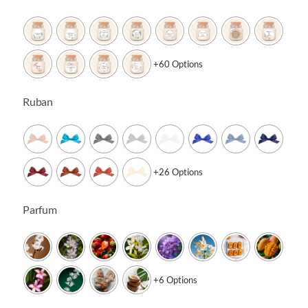

13.90€
à
14.90€
+60 Options
Ruban

+26 Options
Parfum

+6 Options