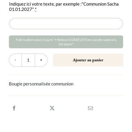
Indiquez ici votre texte, par exemple :"Communion Sacha
01.01.2027"
*
Fabrication sous 3 jours* • Retours GRATUITS en cas de casse à la
livraison*
Ajouter au panier
quantité
de
Grande
bougie
personnalisée
Bougie personnalisée communion
communion