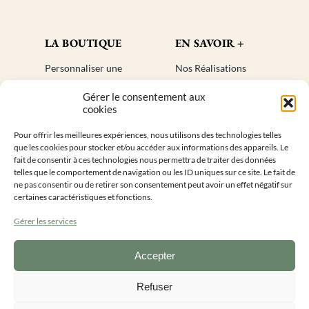
LA BOUTIQUE
EN SAVOIR +
Personnaliser une
Nos Réalisations
bougie
Blog
Gérer le consentement aux
Cadeaux invités
Créer un compte
cookies
Mon compte
Plan de site
Pour offrir les meilleures expériences, nous utilisons des technologies telles
Livraisons
Faq
que les cookies pour stocker et/ou accéder aux informations des appareils. Le
Retours
fait de consentir à ces technologies nous permettra de traiter des données
telles que le comportement de navigation ou les ID uniques sur ce site. Le fait de
ne pas consentir ou de retirer son consentement peut avoir un effet négatif sur
INFORMATIONS DE CONTACT
certaines caractéristiques et fonctions.
Gérer les services
Accepter
Lundi au vendredi 9h – 16h
0
9 55 50 28 14
Refuser