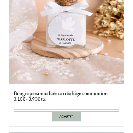
Bougie personnalisée carrée liège communion
3.10
€
-
3.90
€
ttc
ACHETER
Ce
produit
a