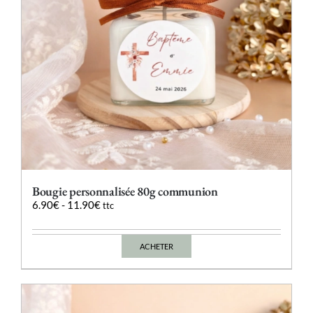
la
page
du
produit
Bougie personnalisée 80g communion
6.90
€
-
11.90
€
ttc
ACHETER
Ce
produit
a
plusieurs
variations.