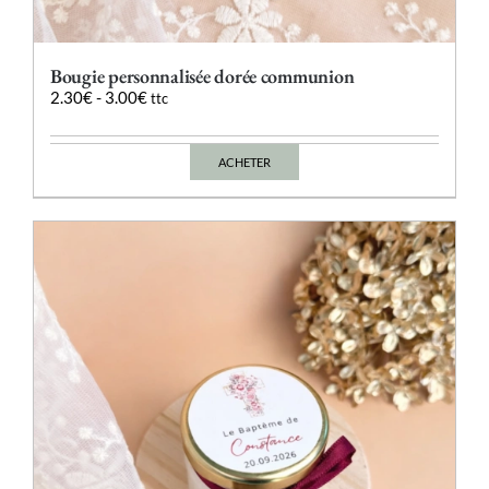
Bougie personnalisée dorée communion
2.30
€
-
3.00
€
ttc
ACHETER
Ce
produit
a
plusieurs
variations.
Les
options
peuvent
être
choisies
sur
la
page
du
produit