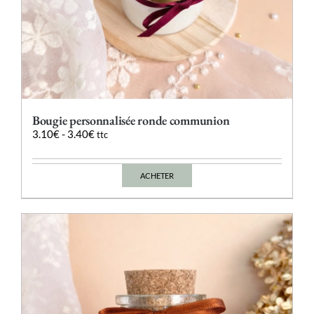
Bougie personnalisée ronde communion
3.10
€
-
3.40
€
ttc
ACHETER
Ce
produit
a
plusieurs
variations.
Les
options
peuvent
être
choisies
sur