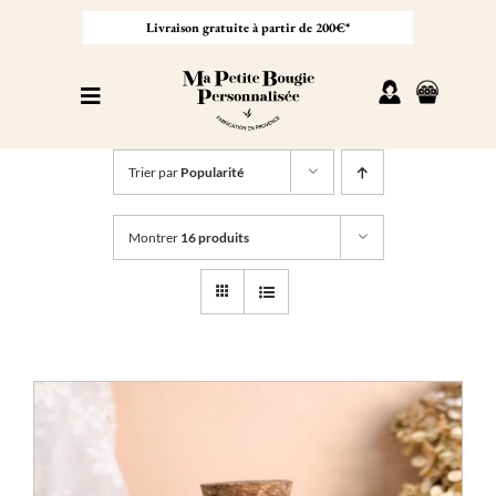
Passer
au
Livraison gratuite à partir de 200€*
contenu
Toggle
Navigation
Personnaliser sa bougie
Trier par
Popularité
Nos bougies
Montrer
16 produits
Cadeaux invités
Professionnel
À propos
Contact