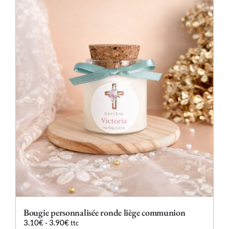
plusieurs
variations.
Les
options
peuvent
être
choisies
sur
la
page
du
produit
Bougie personnalisée ronde liège communion
3.10
€
-
3.90
€
ttc