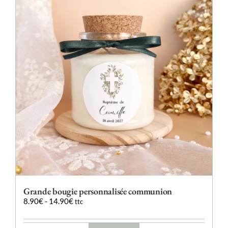
Les
options
peuvent
être
choisies
sur
la
page
du
produit
Grande bougie personnalisée communion
8.90
€
-
14.90
€
ttc