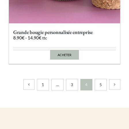
Grande bougie personnalisée entreprise
8.90
€
-
14.90
€
ttc
ACHETER
Ce
produit
a
plusieurs
variations.
Les
1
…
3
4
5
options
peuvent
être
choisies
sur
la
page
du