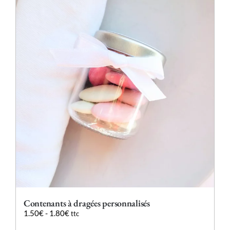
variations.
Les
options
peuvent
être
choisies
sur
la
page
du
produit
Contenants à dragées personnalisés
1.50
€
-
1.80
€
ttc