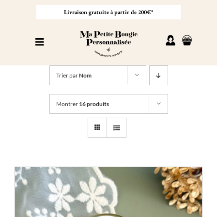
Passer
au
Livraison gratuite à partir de 200€*
contenu
Toggle
Navigation
Personnaliser sa bougie
Trier par
Nom
Nos bougies
Montrer
16 produits
Cadeaux invités
Professionnel
À propos
Contact