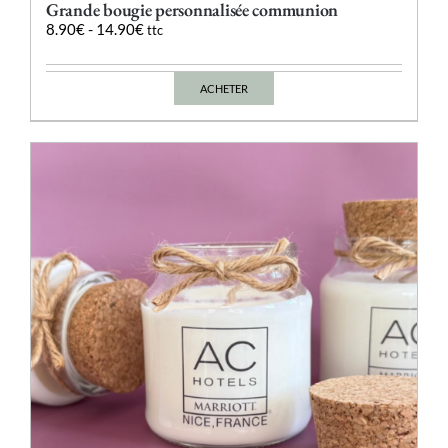
Grande bougie personnalisée communion
8.90
€
-
14.90
€
ttc
ACHETER
Ce
produit
a
plusieurs
variations.
Les
options
peuvent
être
choisies
sur
la
page
du
produit