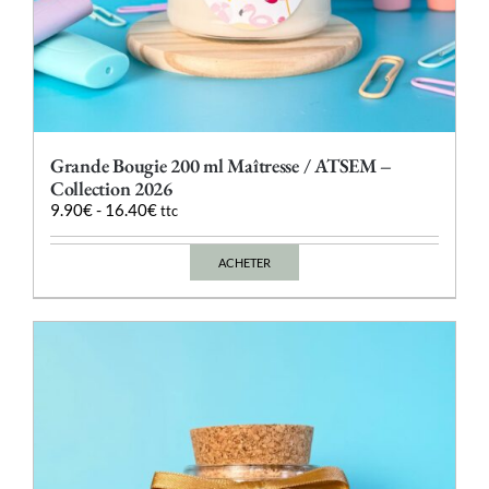
Grande Bougie 200 ml Maîtresse / ATSEM –
Collection 2026
9.90
€
-
16.40
€
ttc
ACHETER
Ce
produit
a
plusieurs
variations.
Les
options
peuvent
être
choisies
sur
la