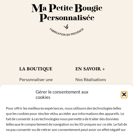
produit
LA BOUTIQUE
EN SAVOIR +
Personnaliser une
Nos Réalisations
bougie
Blog
Gérer le consentement aux
Cadeaux invités
Créer un compte
cookies
Mon compte
Plan de site
Pour offrir les meilleures expériences, nous utilisons des technologies telles
Livraisons
Faq
que les cookies pour stocker et/ou accéder aux informations des appareils. Le
Retours
fait de consentir à ces technologies nous permettra de traiter des données
telles que le comportement de navigation ou les ID uniques sur ce site. Le fait de
ne pas consentir ou de retirer son consentement peut avoir un effet négatif sur