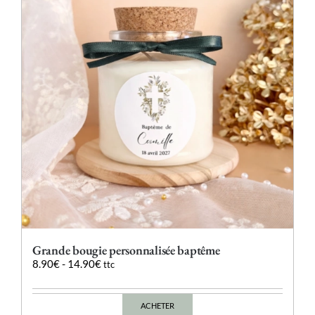
peuvent
être
choisies
sur
la
page
du
produit
Grande bougie personnalisée baptême
8.90
€
-
14.90
€
ttc
ACHETER
Ce