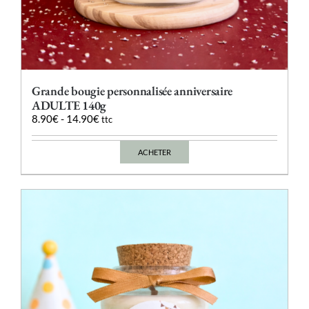
Grande bougie personnalisée anniversaire
ADULTE 140g
8.90
€
-
14.90
€
ttc
ACHETER
Ce
produit
a
plusieurs
variations.
Les
options
peuvent
être
choisies
sur
la
page