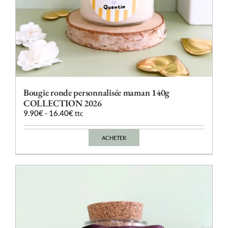
Bougie ronde personnalisée maman 140g
COLLECTION 2026
9.90
€
-
16.40
€
ttc
ACHETER
Ce
produit
a
plusieurs
variations.
Les
options
peuvent
être
choisies