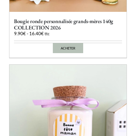
Bougie ronde personnalisée grands-mères 140g
COLLECTION 2026
9.90
€
-
16.40
€
ttc
ACHETER
Ce
produit
a
plusieurs
variations.
Les
options
peuvent
être
choisies
sur
la
page
du
produit