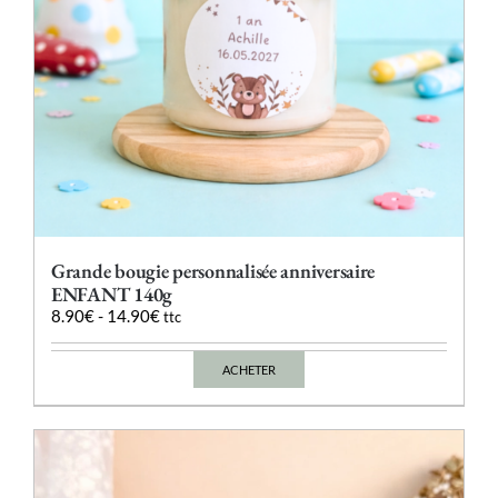
du
produit
Grande bougie personnalisée anniversaire
ENFANT 140g
8.90
€
-
14.90
€
ttc
ACHETER
Ce
produit
a
plusieurs
variations.
Les
options