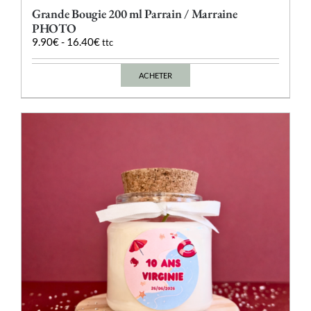
Grande Bougie 200 ml Parrain / Marraine
PHOTO
9.90
€
-
16.40
€
ttc
ACHETER
Ce
produit
a
plusieurs
variations.
Les
options
peuvent
être
choisies
sur
la
page
du
produit