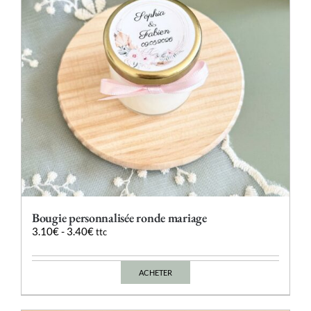
Bougie personnalisée ronde mariage
3.10
€
-
3.40
€
ttc
ACHETER
Ce
produit
a