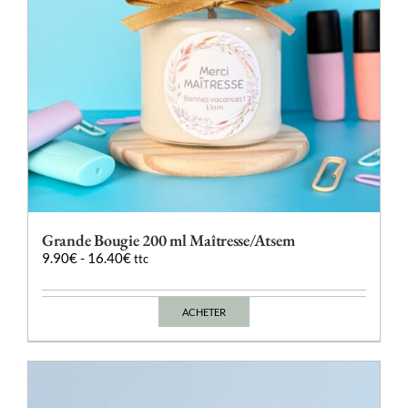
page
du
produit
Grande Bougie 200 ml Maîtresse/Atsem
9.90
€
-
16.40
€
ttc
ACHETER
Ce
produit
a
plusieurs
variations.
Les