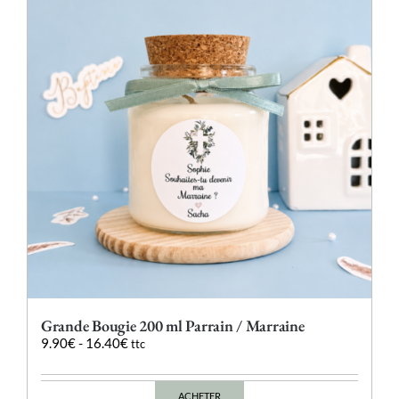
options
peuvent
être
choisies
sur
la
page
du
produit
Grande Bougie 200 ml Parrain / Marraine
9.90
€
-
16.40
€
ttc
ACHETER