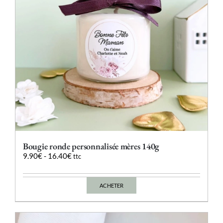
sur
la
page
du
produit
Bougie ronde personnalisée mères 140g
9.90
€
-
16.40
€
ttc
ACHETER
Ce
produit
a
plusieurs