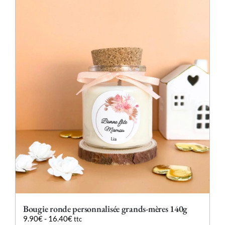
plusieurs
variations.
Les
options
peuvent
être
choisies
sur
la
page
du
produit
Bougie ronde personnalisée grands-mères 140g
9.90
€
-
16.40
€
ttc