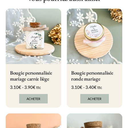
Bougie personnalisée
Bougie personnalisée
mariage carrée liège
ronde mariage
3.10
€
-
3.90
€
3.10
€
-
3.40
€
ttc
ttc
ACHETER
ACHETER
Ce
Ce
produit
produit
a
a
plusieurs
plusieurs
variations.
variations.
Les
Les