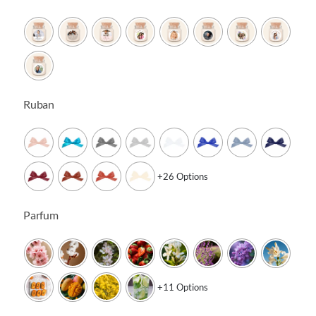

14.90€
à
16.40€
Ruban

+26 Options
Parfum

+11 Options