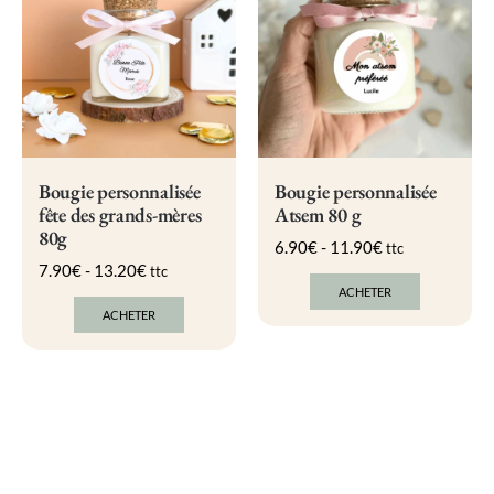
options
options
peuvent
peuvent
être
être
choisies
choisies
sur
sur
la
la
page
page
du
du
produit
produit
Bougie personnalisée
Bougie personnalisée
fête des grands-mères
Atsem 80 g
80g
6.90
€
-
11.90
€
ttc
7.90
€
-
13.20
€
ttc
ACHETER
Ce
ACHETER
produit
Ce
a
produit
plusieurs
a
variations.
plusieurs
Les
variations.
options
Les
peuvent
options
être
peuvent
choisies
être