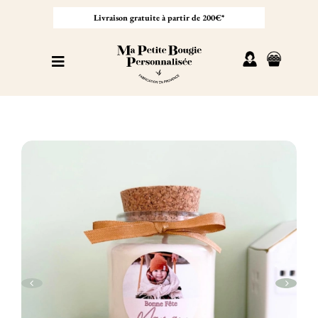
Passer
au
Livraison gratuite à partir de 200€*
contenu
Toggle
Navigation
Personnaliser sa bougie
Nos bougies
Cadeaux invités
Professionnel
À propos
Contact