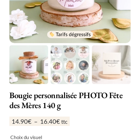
Bougie personnalisée PHOTO Fête
des Mères 140 g
Plage
14.90
€
–
16.40
€
ttc
de
prix :
Choix du visuel