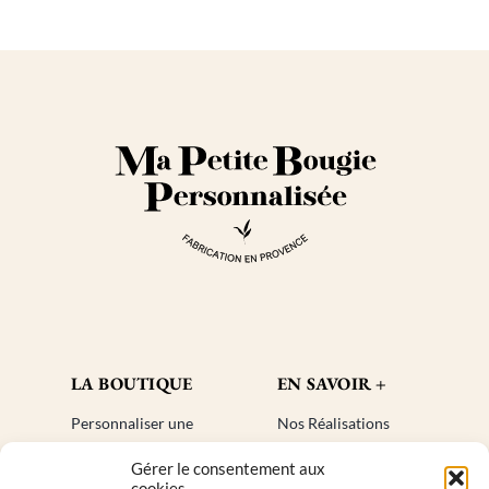
sur
choisies
la
sur
page
la
du
page
produit
du
produit
LA BOUTIQUE
EN SAVOIR +
Personnaliser une
Nos Réalisations
bougie
Blog
Gérer le consentement aux
Cadeaux invités
Créer un compte
cookies