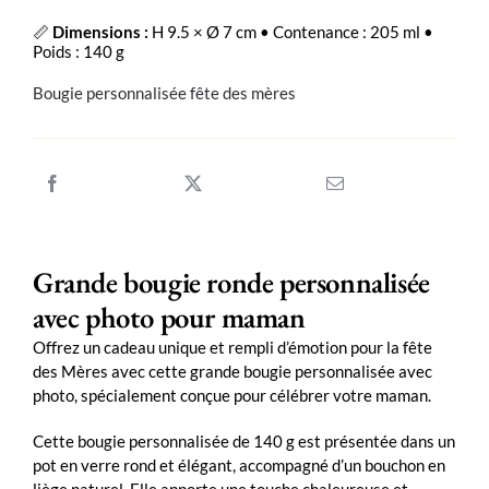
personnalisée
PHOTO
📏
Dimensions :
H 9.5 × Ø 7 cm • Contenance : 205 ml •
Fête
Poids : 140 g
des
Mères
Bougie personnalisée fête des mères
140
g
Grande bougie ronde personnalisée
avec photo pour maman
Offrez un cadeau unique et rempli d’émotion pour la fête
des Mères avec cette grande bougie personnalisée avec
photo, spécialement conçue pour célébrer votre maman.
Cette bougie personnalisée de 140 g est présentée dans un
pot en verre rond et élégant, accompagné d’un bouchon en
liège naturel. Elle apporte une touche chaleureuse et