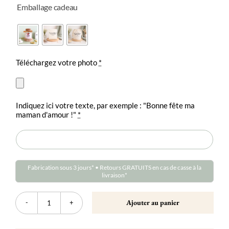
Emballage cadeau

Téléchargez votre photo
*
Indiquez ici votre texte, par exemple : "Bonne fête ma
maman d'amour !"
*
Fabrication sous 3 jours* • Retours GRATUITS en cas de casse à la
livraison*
Ajouter au panier
quantité
de
Bougie