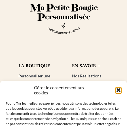
produit
LA BOUTIQUE
EN SAVOIR +
Personnaliser une
Nos Réalisations
bougie
Blog
Gérer le consentement aux
Cadeaux invités
Créer un compte
cookies
Mon compte
Plan de site
Pour offrir les meilleures expériences, nous utilisons des technologies telles
Livraisons
Faq
que les cookies pour stocker et/ou accéder aux informations des appareils. Le
Retours
fait de consentir à ces technologies nous permettra de traiter des données
telles que le comportement de navigation ou les ID uniques sur ce site. Le fait de
ne pas consentir ou de retirer son consentement peut avoir un effet négatif sur