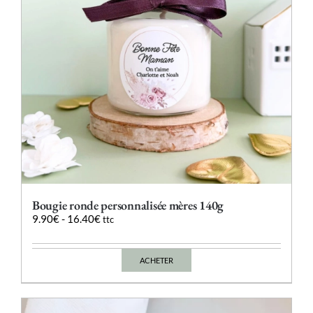
sur
la
page
du
produit
Bougie ronde personnalisée mères 140g
9.90
€
-
16.40
€
ttc
ACHETER
Ce
produit
a
plusieurs