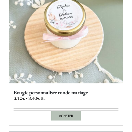
Bougie personnalisée ronde mariage
3.10
€
-
3.40
€
ttc
ACHETER
Ce
produit
a