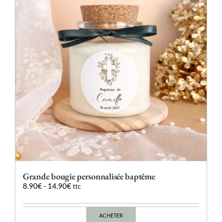
peuvent
être
choisies
sur
la
page
du
produit
Grande bougie personnalisée baptême
8.90
€
-
14.90
€
ttc
ACHETER
Ce