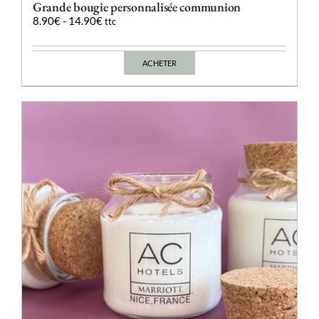
Grande bougie personnalisée communion
8.90
€
-
14.90
€
ttc
ACHETER
Ce
produit
a
plusieurs
variations.
Les
options
peuvent
être
choisies
sur
la
page
du
produit