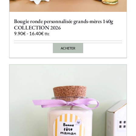
Bougie ronde personnalisée grands-mères 140g
COLLECTION 2026
9.90
€
-
16.40
€
ttc
ACHETER
Ce
produit
a
plusieurs
variations.
Les
options
peuvent
être
choisies
sur
la
page
du
produit