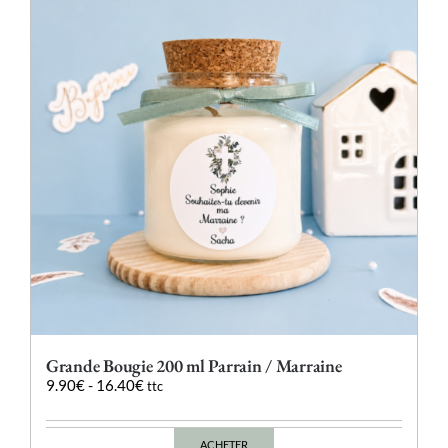
options
peuvent
être
choisies
sur
la
page
du
produit
Grande Bougie 200 ml Parrain / Marraine
9.90
€
-
16.40
€
ttc
ACHETER