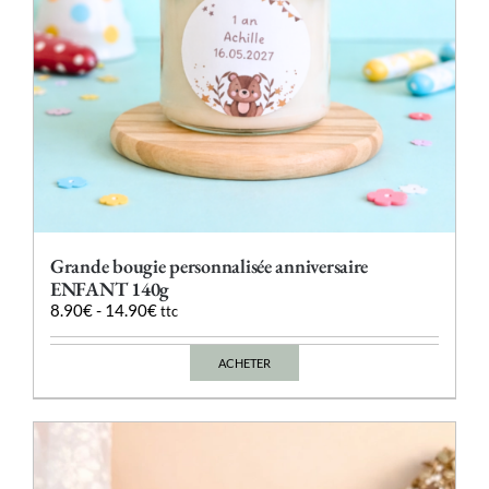
du
produit
Grande bougie personnalisée anniversaire
ENFANT 140g
8.90
€
-
14.90
€
ttc
ACHETER
Ce
produit
a
plusieurs
variations.
Les
options