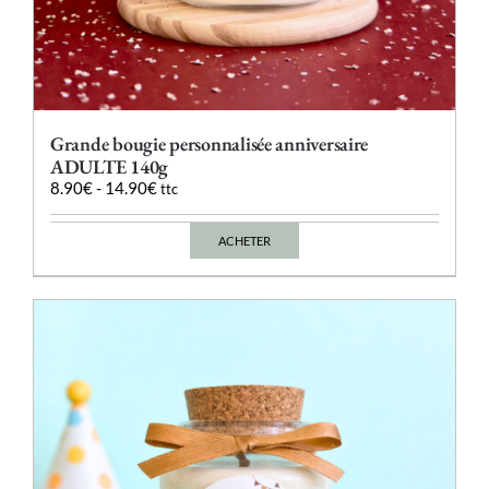
Grande bougie personnalisée anniversaire
ADULTE 140g
8.90
€
-
14.90
€
ttc
ACHETER
Ce
produit
a
plusieurs
variations.
Les
options
peuvent
être
choisies
sur
la
page