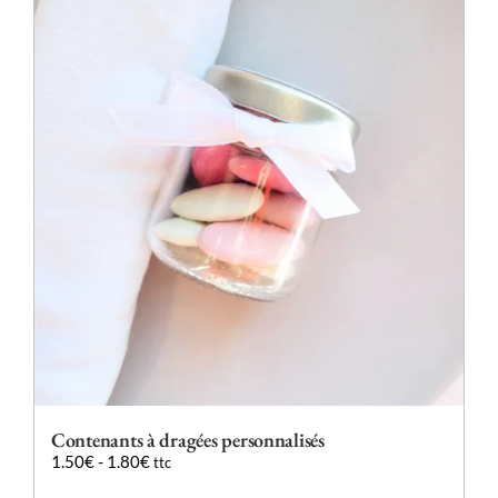
variations.
Les
options
peuvent
être
choisies
sur
la
page
du
produit
Contenants à dragées personnalisés
1.50
€
-
1.80
€
ttc