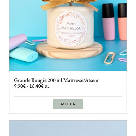
page
du
produit
Grande Bougie 200 ml Maîtresse/Atsem
9.90
€
-
16.40
€
ttc
ACHETER
Ce
produit
a
plusieurs
variations.
Les