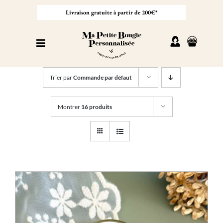
Passer
au
Livraison gratuite à partir de 200€*
contenu
Toggle
Navigation
Personnaliser sa bougie
Trier par
Commande par défaut
Nos bougies
Montrer
16 produits
Cadeaux invités
Professionnel
À propos
Contact