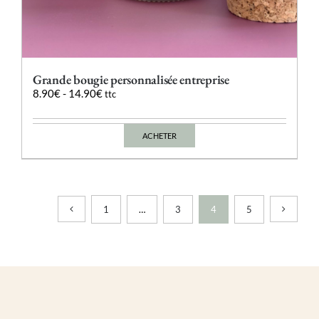
Grande bougie personnalisée entreprise
8.90
€
-
14.90
€
ttc
ACHETER
Ce
produit
a
plusieurs
variations.
Les
1
…
3
4
5
options
peuvent
être
choisies
sur
la
page
du