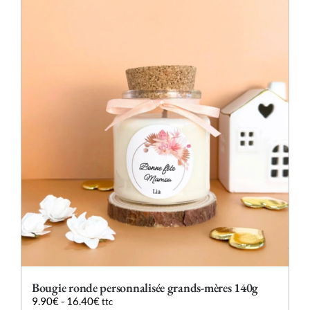
plusieurs
variations.
Les
options
peuvent
être
choisies
sur
la
page
du
produit
Bougie ronde personnalisée grands-mères 140g
9.90
€
-
16.40
€
ttc