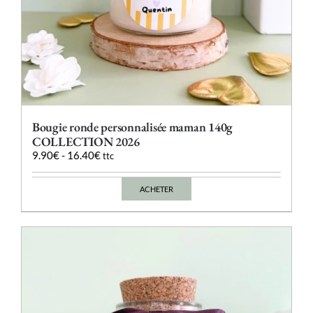
Bougie ronde personnalisée maman 140g
COLLECTION 2026
9.90
€
-
16.40
€
ttc
ACHETER
Ce
produit
a
plusieurs
variations.
Les
options
peuvent
être
choisies