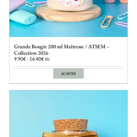
Grande Bougie 200 ml Maîtresse / ATSEM –
Collection 2026
9.90
€
-
16.40
€
ttc
ACHETER
Ce
produit
a
plusieurs
variations.
Les
options
peuvent
être
choisies
sur
la