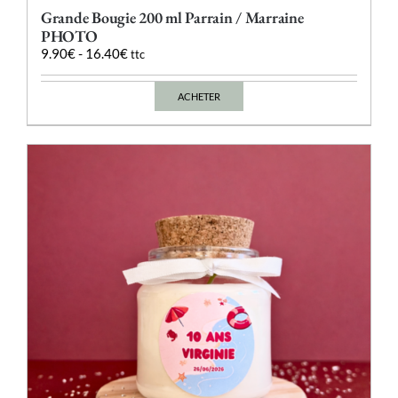
Grande Bougie 200 ml Parrain / Marraine
PHOTO
9.90
€
-
16.40
€
ttc
ACHETER
Ce
produit
a
plusieurs
variations.
Les
options
peuvent
être
choisies
sur
la
page
du
produit