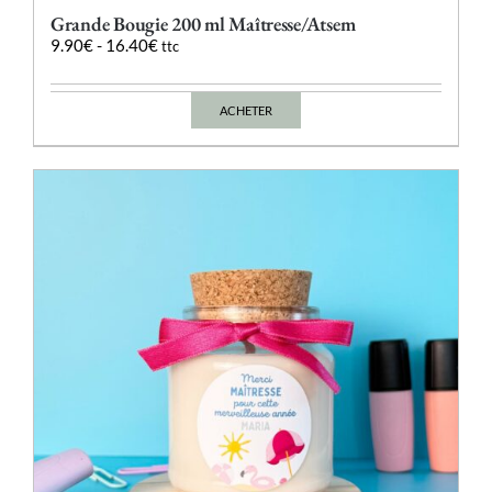
Grande Bougie 200 ml Maîtresse/Atsem
9.90
€
-
16.40
€
ttc
ACHETER
Ce
produit
a
plusieurs
variations.
Les
options
peuvent
être
choisies
sur
la
page
du
produit