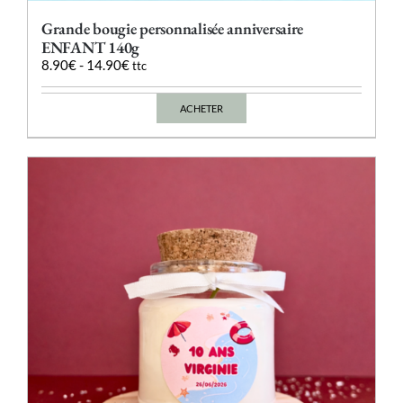
Grande bougie personnalisée anniversaire
ENFANT 140g
8.90
€
-
14.90
€
ttc
ACHETER
Ce
produit
a
plusieurs
variations.
Les
options
peuvent
être
choisies
sur
la
page
du
produit