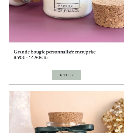
Grande bougie personnalisée entreprise
8.90
€
-
14.90
€
ttc
ACHETER
Ce
produit
a
plusieurs
variations.
Les
options
peuvent
être
choisies
sur