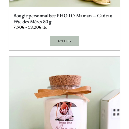
Bougie personnalisée PHOTO Maman – Cadeau
Fête des Mères 80 g
7.90
€
-
13.20
€
ttc
ACHETER
Ce
produit
a
plusieurs
variations.
Les
options
peuvent
être
choisies
sur
la
page
du
produit