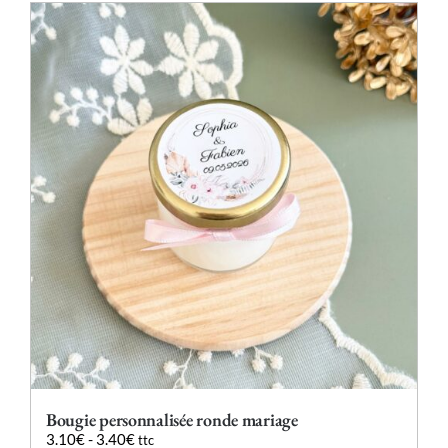
plusieurs
variations.
Les
options
peuvent
être
choisies
sur
la
page
du
produit
Bougie personnalisée ronde mariage
3.10
€
-
3.40
€
ttc