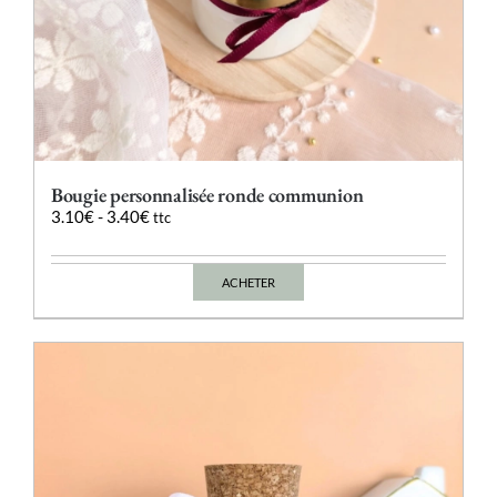
Bougie personnalisée ronde communion
3.10
€
-
3.40
€
ttc
ACHETER
Ce
produit
a
plusieurs
variations.
Les
options
peuvent
être
choisies
sur