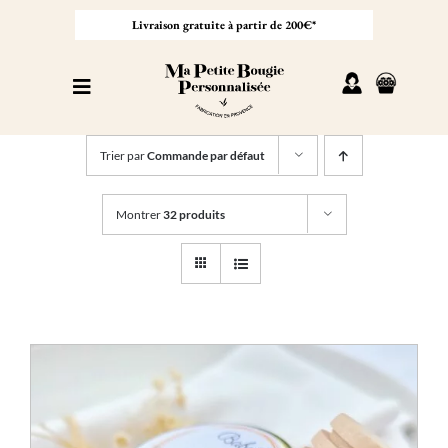
Passer
au
Livraison gratuite à partir de 200€*
contenu
Toggle
Navigation
Personnaliser sa bougie
Trier par
Commande par défaut
Nos bougies
Montrer
32 produits
Cadeaux invités
Professionnel
À propos
Contact