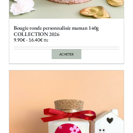
Bougie ronde personnalisée maman 140g
COLLECTION 2026
9.90
€
-
16.40
€
ttc
ACHETER
Ce
produit
a
plusieurs
variations.
Les
options
peuvent
être
choisies
sur
la
page
du
produit