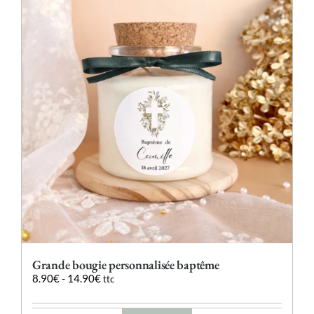
Les
options
peuvent
être
choisies
sur
la
page
du
produit
Grande bougie personnalisée baptême
8.90
€
-
14.90
€
ttc