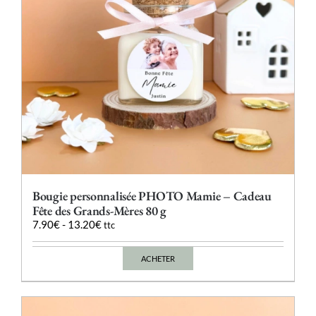
la
page
du
produit
Bougie personnalisée PHOTO Mamie – Cadeau
Fête des Grands-Mères 80 g
7.90
€
-
13.20
€
ttc
ACHETER
Ce
produit
a
plusieurs
variations.