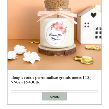
choisies
sur
la
page
du
produit
Bougie ronde personnalisée grands-mères 140g
9.90
€
-
16.40
€
ttc
ACHETER
Ce
produit
a