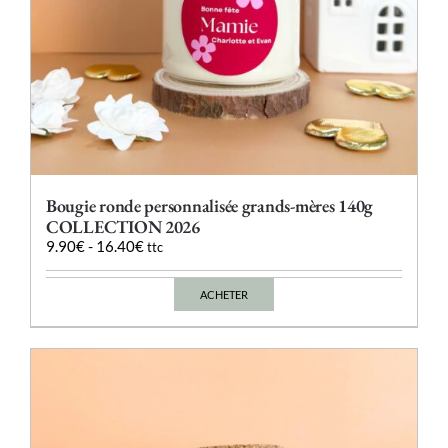
Bougie ronde personnalisée grands-mères 140g
COLLECTION 2026
9.90
€
-
16.40
€
ttc
ACHETER
Ce
produit
a
plusieurs
variations.
Les
options
peuvent
être