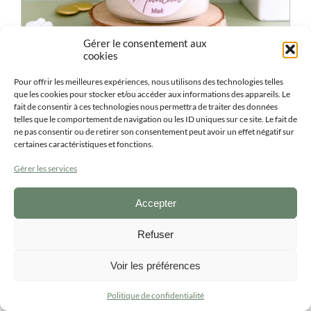
Gérer le consentement aux
cookies
Pour offrir les meilleures expériences, nous utilisons des technologies telles
que les cookies pour stocker et/ou accéder aux informations des appareils. Le
fait de consentir à ces technologies nous permettra de traiter des données
Bougie personnalisée PHOTO Fête des Mères 140
telles que le comportement de navigation ou les ID uniques sur ce site. Le fait de
g
ne pas consentir ou de retirer son consentement peut avoir un effet négatif sur
9.90
€
-
16.40
€
ttc
certaines caractéristiques et fonctions.
Gérer les services
ACHETER
Ce
produit
Accepter
a
plusieurs
variations.
Refuser
Les
options
Voir les préférences
peuvent
être
choisies
Politique de confidentialité
sur