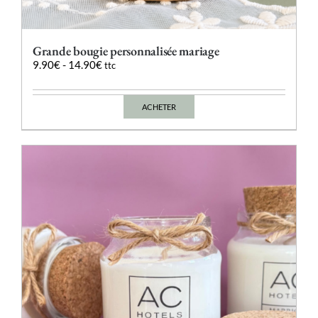
Grande bougie personnalisée mariage
9.90
€
-
14.90
€
ttc
ACHETER
Ce
produit
a
plusieurs
variations.
Les
options
peuvent
être
choisies
sur
la
page
du
produit