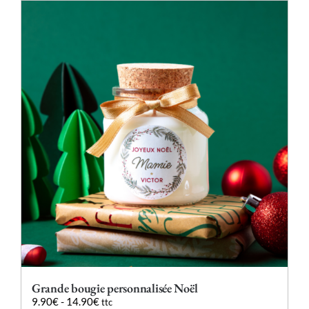
plusieurs
variations.
Les
options
peuvent
être
choisies
sur
la
page
du
produit
Grande bougie personnalisée Noël
9.90
€
-
14.90
€
ttc