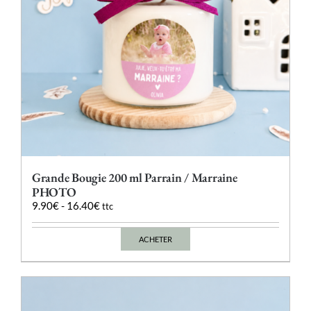
page
du
produit
Grande Bougie 200 ml Parrain / Marraine
PHOTO
9.90
€
-
16.40
€
ttc
ACHETER
Ce
produit
a
plusieurs
variations.
Les