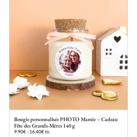
Les
options
peuvent
être
choisies
sur
la
page
du
produit
Bougie personnalisée PHOTO Mamie – Cadeau
Fête des Grands-Mères 140 g
9.90
€
-
16.40
€
ttc