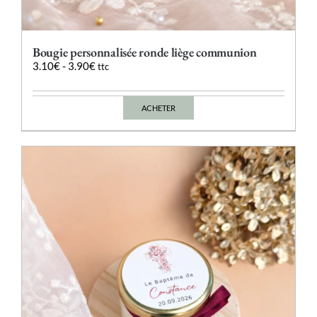
Bougie personnalisée ronde liège communion
3.10
€
-
3.90
€
ttc
ACHETER
Ce
produit
a
plusieurs
variations.
Les
options
peuvent
être
choisies
sur
la
page
du
produit