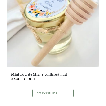
Mini Pots de Miel + cuillère à miel
3.40
€
-
3.80
€
ttc
PERSONNALISER
Ce
produit
a