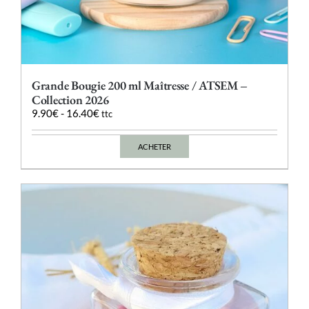
Grande Bougie 200 ml Maîtresse / ATSEM –
Collection 2026
9.90
€
-
16.40
€
ttc
ACHETER
Ce
produit
a
plusieurs
variations.
Les
options
peuvent
être
choisies
sur
la
page