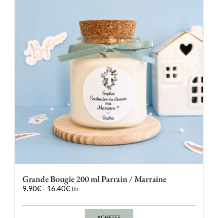
options
peuvent
être
choisies
sur
la
page
du
produit
Grande Bougie 200 ml Parrain / Marraine
9.90
€
-
16.40
€
ttc
ACHETER