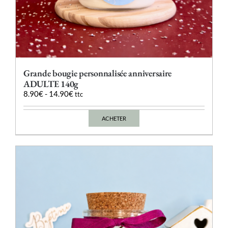
Grande bougie personnalisée anniversaire
ADULTE 140g
8.90
€
-
14.90
€
ttc
ACHETER
Ce
produit
a
plusieurs
variations.
Les
options
peuvent
être
choisies
sur
la