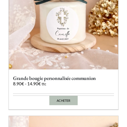
la
page
du
produit
Grande bougie personnalisée communion
8.90
€
-
14.90
€
ttc
ACHETER
Ce
produit
a
plusieurs
variations.