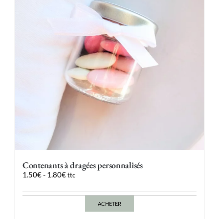
être
choisies
sur
la
page
du
produit
Contenants à dragées personnalisés
1.50
€
-
1.80
€
ttc
ACHETER
Ce
produit