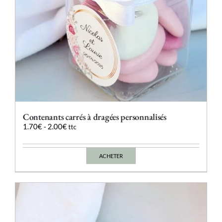
du
produit
Contenants carrés à dragées personnalisés
1.70
€
-
2.00
€
ttc
ACHETER
Ce
produit
a
plusieurs
variations.
Les
options
peuvent