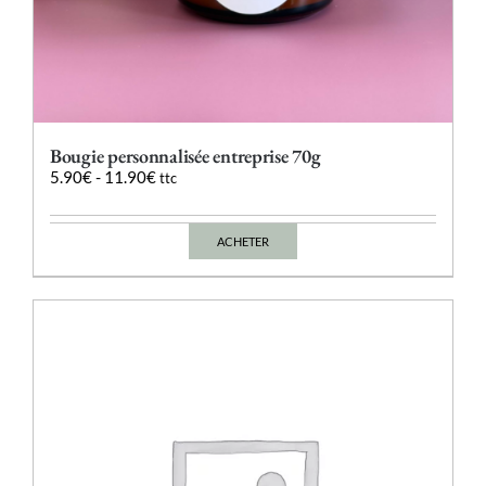
Bougie personnalisée entreprise 70g
5.90
€
-
11.90
€
ttc
ACHETER
Ce
produit
a
plusieurs
variations.
Les
options
peuvent
être
choisies
sur
la
page