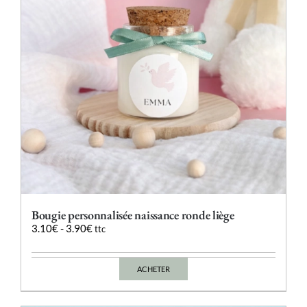
Bougie personnalisée naissance ronde liège
3.10
€
-
3.90
€
ttc
ACHETER
Ce
produit
a