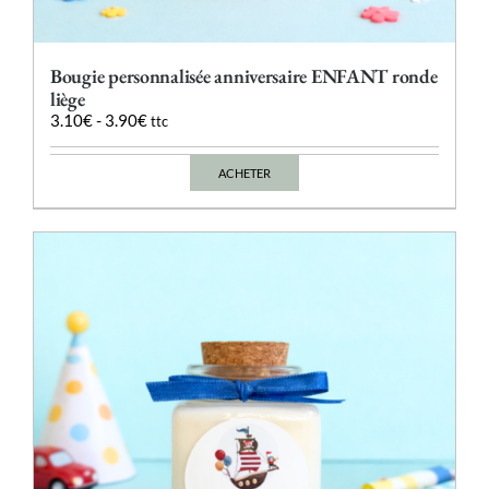
Bougie personnalisée anniversaire ENFANT ronde
liège
3.10
€
-
3.90
€
ttc
ACHETER
Ce
produit
a
plusieurs
variations.
Les
options
peuvent
être
choisies
sur
la
page
du
produit