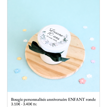
plusieurs
variations.
Les
options
peuvent
être
choisies
sur
la
page
du
produit
Bougie personnalisée anniversaire ENFANT ronde
3.10
€
-
3.40
€
ttc