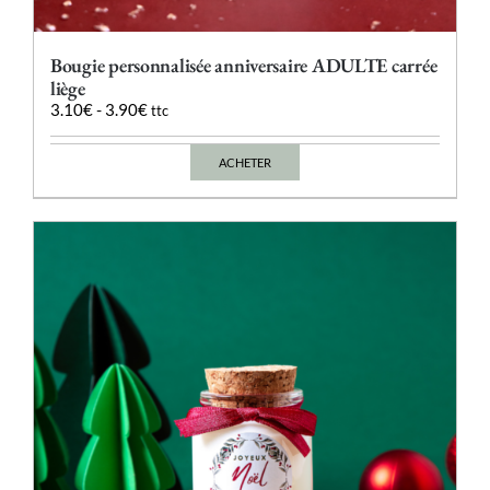
Bougie personnalisée anniversaire ADULTE carrée
liège
3.10
€
-
3.90
€
ttc
ACHETER
Ce
produit
a
plusieurs
variations.
Les
options
peuvent
être
choisies
sur
la
page
du
produit