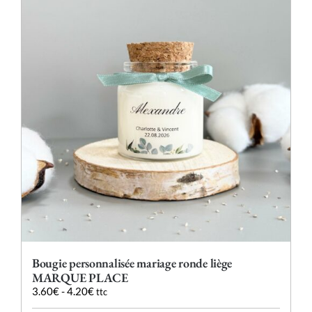
Les
options
peuvent
être
choisies
sur
la
page
du
produit
Bougie personnalisée mariage ronde liège
MARQUE PLACE
3.60
€
-
4.20
€
ttc