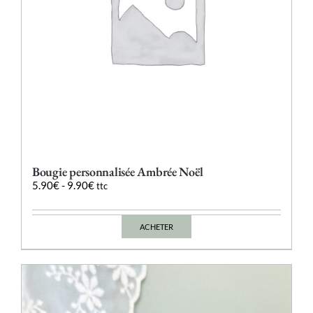
du
produit
Bougie personnalisée Ambrée Noël
5.90
€
-
9.90
€
ttc
ACHETER
Ce
produit
a
plusieurs
variations.
Les
options