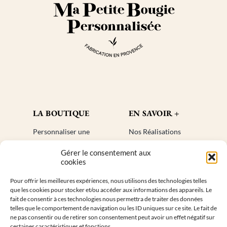
LA BOUTIQUE
EN SAVOIR +
Personnaliser une
Nos Réalisations
bougie
Blog
Gérer le consentement aux
Cadeaux invités
Créer un compte
cookies
Mon compte
Plan de site
Pour offrir les meilleures expériences, nous utilisons des technologies telles
Livraisons
Faq
que les cookies pour stocker et/ou accéder aux informations des appareils. Le
Retours
fait de consentir à ces technologies nous permettra de traiter des données
telles que le comportement de navigation ou les ID uniques sur ce site. Le fait de
ne pas consentir ou de retirer son consentement peut avoir un effet négatif sur
INFORMATIONS DE CONTACT
certaines caractéristiques et fonctions.