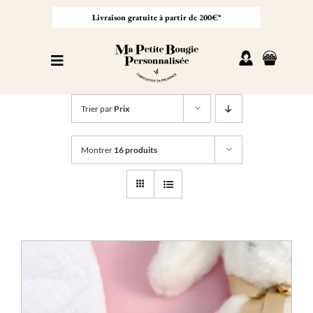
Passer
au
Livraison gratuite à partir de 200€*
contenu
Toggle
Navigation
Personnaliser sa bougie
Trier par
Prix
Nos bougies
Montrer
16 produits
Cadeaux invités
Professionnel
À propos
Contact