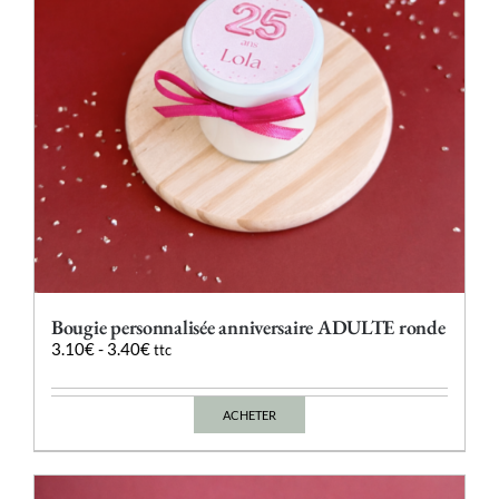
sur
la
page
du
produit
Bougie personnalisée anniversaire ADULTE ronde
3.10
€
-
3.40
€
ttc
ACHETER
Ce
produit
a
plusieurs