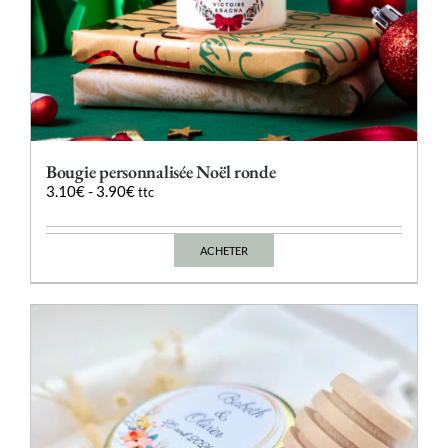
Bougie personnalisée Noël ronde
3.10
€
-
3.90
€
ttc
ACHETER
Ce
produit
a
plusieurs
variations.
Les
options
peuvent
être
choisies
sur