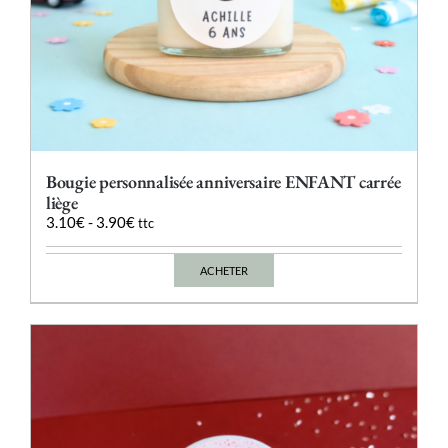
Bougie personnalisée anniversaire ENFANT carrée
liège
3.10
€
-
3.90
€
ttc
ACHETER
Ce
produit
a
plusieurs
variations.
Les
options
peuvent
être
choisies