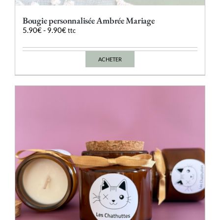
Bougie personnalisée Ambrée Mariage
5.90
€
-
9.90
€
ttc
ACHETER
Ce
produit
a
plusieurs
variations.
Les
options
peuvent
être
choisies
sur
la
page
du
produit