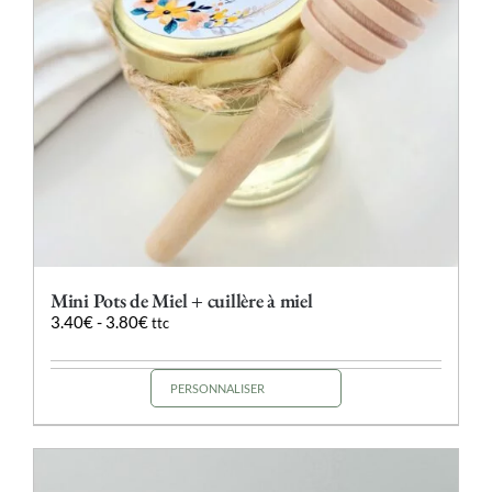
la
page
du
produit
Mini Pots de Miel + cuillère à miel
3.40
€
-
3.80
€
ttc
PERSONNALISER
Ce
produit
a
plusieurs
variations.