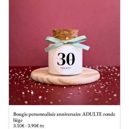
variations.
Les
options
peuvent
être
choisies
sur
la
page
du
produit
Bougie personnalisée anniversaire ADULTE ronde
liège
3.10
€
-
3.90
€
ttc