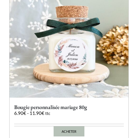
peuvent
être
choisies
sur
la
page
du
produit
Bougie personnalisée mariage 80g
6.90
€
-
11.90
€
ttc
ACHETER
Ce