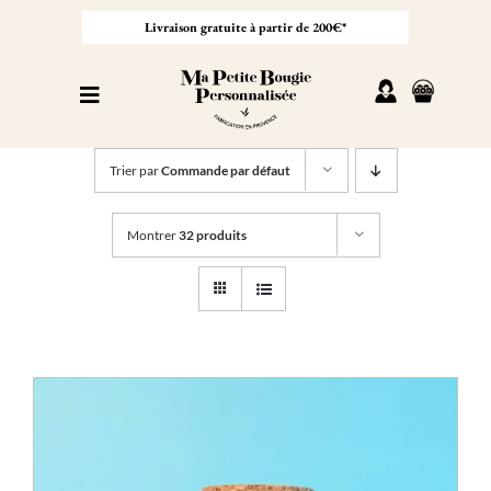
Passer
au
Livraison gratuite à partir de 200€*
contenu
Toggle
Navigation
Personnaliser sa bougie
Trier par
Commande par défaut
Nos bougies
Montrer
32 produits
Cadeaux invités
Professionnel
À propos
Contact