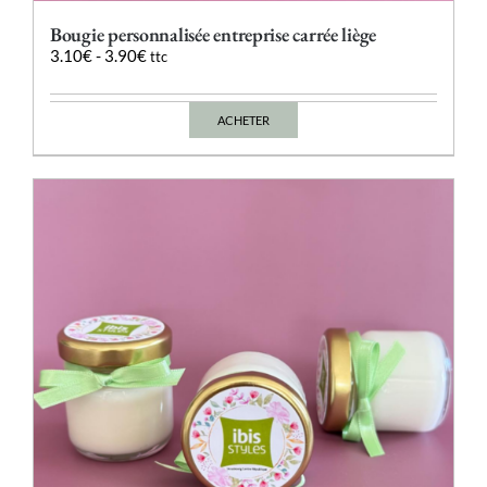
Bougie personnalisée entreprise carrée liège
3.10
€
-
3.90
€
ttc
ACHETER
Ce
produit
a
plusieurs
variations.
Les
options
peuvent
être
choisies
sur
la
page
du
produit