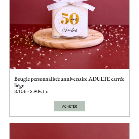
page
du
produit
Bougie personnalisée anniversaire ADULTE carrée
liège
3.10
€
-
3.90
€
ttc
ACHETER
Ce
produit
a
plusieurs
variations.
Les