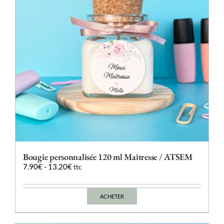
Bougie personnalisée 120 ml Maîtresse / ATSEM
7.90
€
-
13.20
€
ttc
ACHETER
Ce
produit
a