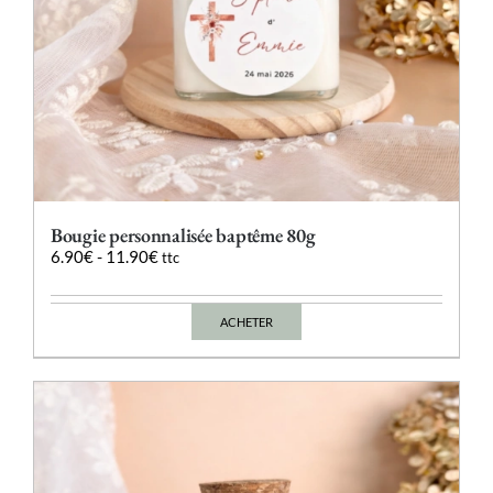
produit
Bougie personnalisée baptême 80g
6.90
€
-
11.90
€
ttc
ACHETER
Ce
produit
a
plusieurs
variations.
Les
options
peuvent
être