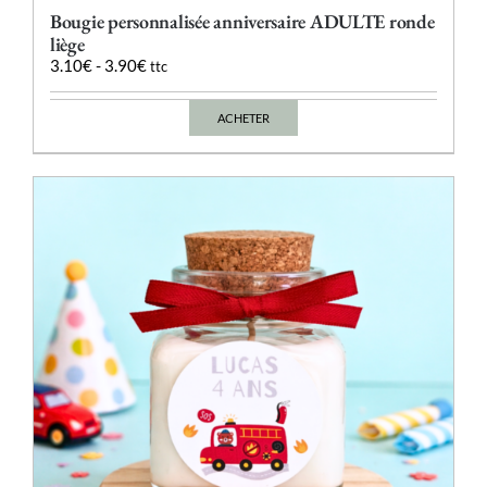
Bougie personnalisée anniversaire ADULTE ronde
liège
3.10
€
-
3.90
€
ttc
ACHETER
Ce
produit
a
plusieurs
variations.
Les
options
peuvent
être
choisies
sur
la
page
du
produit