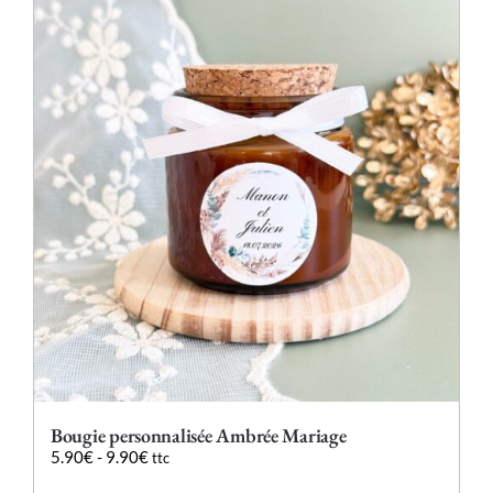
variations.
Les
options
peuvent
être
choisies
sur
la
page
du
produit
Bougie personnalisée Ambrée Mariage
5.90
€
-
9.90
€
ttc