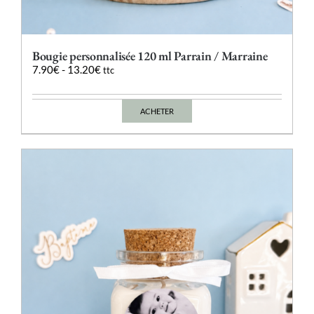
Bougie personnalisée 120 ml Parrain / Marraine
7.90
€
-
13.20
€
ttc
ACHETER
Ce
produit
a
plusieurs
variations.
Les
options
peuvent
être
choisies
sur
la
page
du
produit