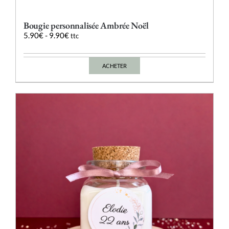
Bougie personnalisée Ambrée Noël
5.90
€
-
9.90
€
ttc
ACHETER
Ce
produit
a
plusieurs
variations.
Les
options
peuvent
être
choisies
sur
la
page
du
produit