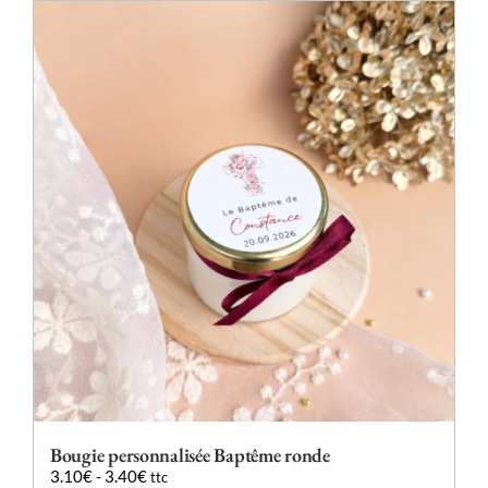
plusieurs
variations.
Les
options
peuvent
être
choisies
sur
la
page
du
produit
Bougie personnalisée Baptême ronde
3.10
€
-
3.40
€
ttc