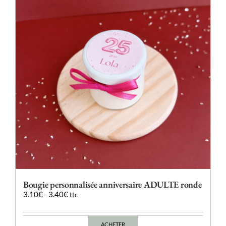
options
peuvent
être
choisies
sur
la
page
du
produit
Bougie personnalisée anniversaire ADULTE ronde
3.10
€
-
3.40
€
ttc
ACHETER