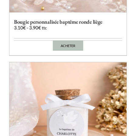
Bougie personnalisée baptême ronde liège
3.10
€
-
3.90
€
ttc
ACHETER
Ce
produit
a
plusieurs
variations.
Les
options
peuvent
être
choisies
sur
la
page
du
produit