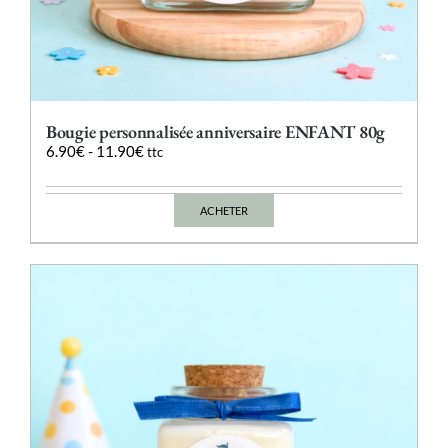
Bougie personnalisée anniversaire ENFANT 80g
6.90
€
-
11.90
€
ttc
ACHETER
Ce
produit
a
plusieurs
variations.
Les
options
peuvent
être
choisies
sur
la
page