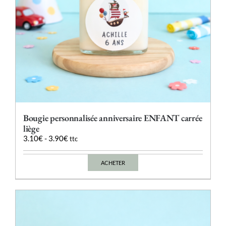
du
produit
Bougie personnalisée anniversaire ENFANT carrée
liège
3.10
€
-
3.90
€
ttc
ACHETER
Ce
produit
a
plusieurs
variations.
Les
options