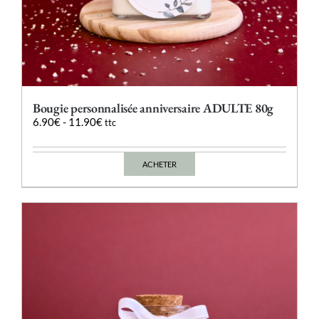
Bougie personnalisée anniversaire ADULTE 80g
6.90
€
-
11.90
€
ttc
ACHETER
Ce
produit
a
plusieurs
variations.
Les
options
peuvent
être
choisies
sur
la