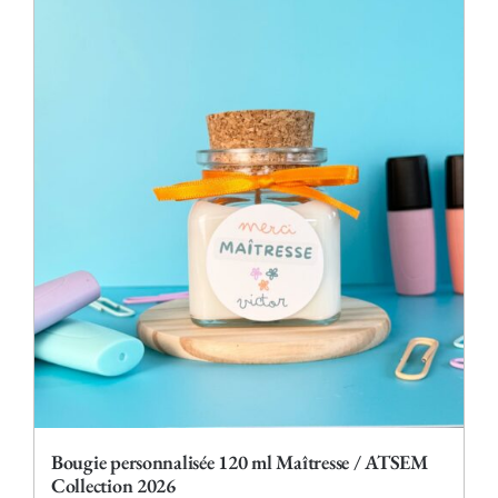
plusieurs
variations.
Les
options
peuvent
être
choisies
sur
la
page
du
produit
Bougie personnalisée 120 ml Maîtresse / ATSEM
Collection 2026