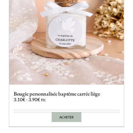
choisies
sur
la
page
du
produit
Bougie personnalisée baptême carrée liège
3.10
€
-
3.90
€
ttc
ACHETER
Ce
produit
a