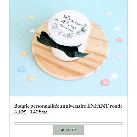
peuvent
être
choisies
sur
la
page
du
produit
Bougie personnalisée anniversaire ENFANT ronde
3.10
€
-
3.40
€
ttc
ACHETER
Ce