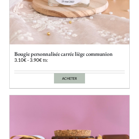
Bougie personnalisée carrée liège communion
3.10
€
-
3.90
€
ttc
ACHETER
Ce
produit
a
plusieurs
variations.
Les
options
peuvent
être
choisies
sur