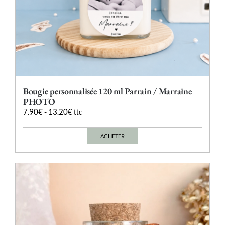
Bougie personnalisée 120 ml Parrain / Marraine
PHOTO
7.90
€
-
13.20
€
ttc
ACHETER
Ce
produit
a
plusieurs
variations.
Les
options
peuvent
être
choisies