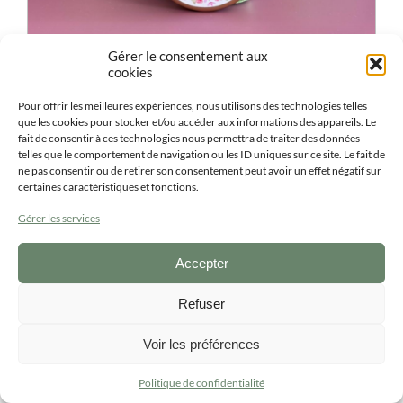
Gérer le consentement aux
cookies
Pour offrir les meilleures expériences, nous utilisons des technologies telles
Bougie personnalisée entreprise ronde
que les cookies pour stocker et/ou accéder aux informations des appareils. Le
3.10
€
-
3.40
€
fait de consentir à ces technologies nous permettra de traiter des données
ttc
telles que le comportement de navigation ou les ID uniques sur ce site. Le fait de
ne pas consentir ou de retirer son consentement peut avoir un effet négatif sur
certaines caractéristiques et fonctions.
ACHETER
Ce
produit
Gérer les services
a
plusieurs
variations.
Accepter
Les
options
Refuser
peuvent
être
choisies
Voir les préférences
sur
la
Politique de confidentialité
page