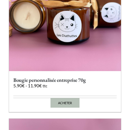
la
page
du
produit
Bougie personnalisée entreprise 70g
5.90
€
-
11.90
€
ttc
ACHETER
Ce
produit
a
plusieurs
variations.