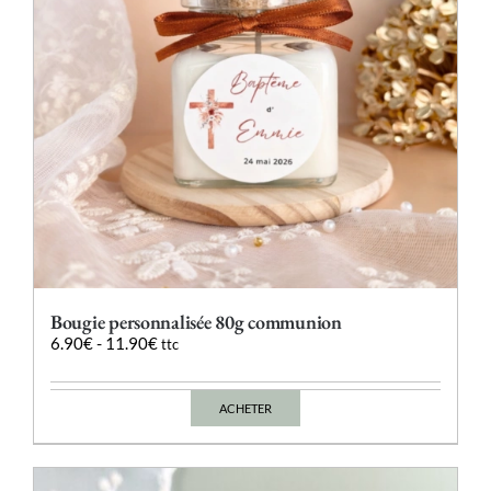
sur
la
page
du
produit
Bougie personnalisée 80g communion
6.90
€
-
11.90
€
ttc
ACHETER
Ce
produit
a
plusieurs