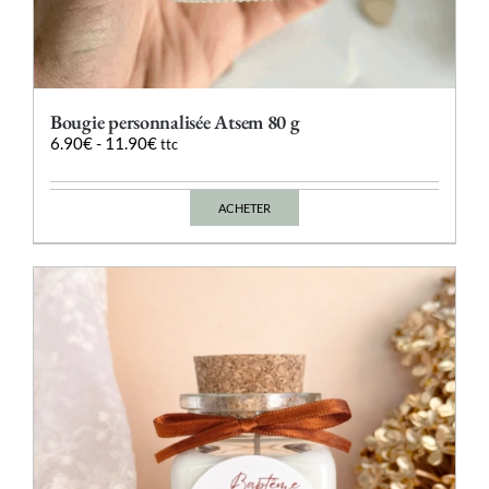
Bougie personnalisée Atsem 80 g
6.90
€
-
11.90
€
ttc
ACHETER
Ce
produit
a
plusieurs
variations.
Les
options
peuvent
être
choisies
sur
la
page
du