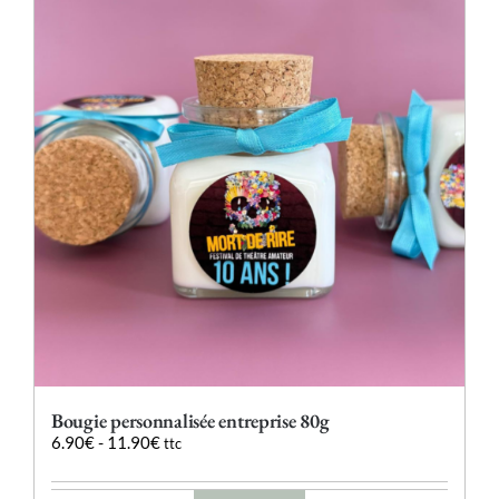
Les
options
peuvent
être
choisies
sur
la
page
du
produit
Bougie personnalisée entreprise 80g
6.90
€
-
11.90
€
ttc