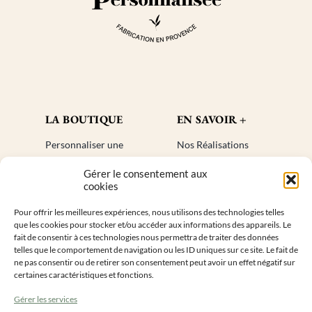
LA BOUTIQUE
EN SAVOIR +
Personnaliser une
Nos Réalisations
bougie
Blog
Gérer le consentement aux
Cadeaux invités
Créer un compte
cookies
Mon compte
Plan de site
Pour offrir les meilleures expériences, nous utilisons des technologies telles
Livraisons
Faq
que les cookies pour stocker et/ou accéder aux informations des appareils. Le
Retours
fait de consentir à ces technologies nous permettra de traiter des données
telles que le comportement de navigation ou les ID uniques sur ce site. Le fait de
ne pas consentir ou de retirer son consentement peut avoir un effet négatif sur
INFORMATIONS DE CONTACT
certaines caractéristiques et fonctions.
Gérer les services