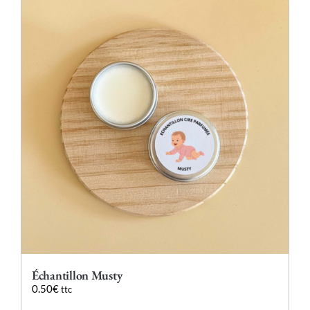
variations.
Les
options
peuvent
être
choisies
sur
la
page
du
produit
Échantillon Musty
0.50
€
ttc