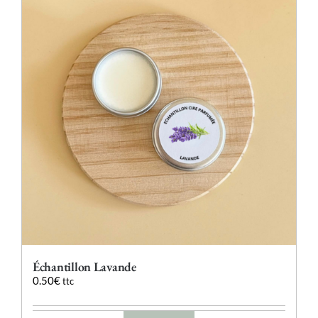
Les
options
peuvent
être
choisies
sur
la
page
du
produit
Échantillon Lavande
0.50
€
ttc