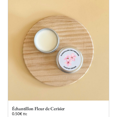
plusieurs
variations.
Les
options
peuvent
être
choisies
sur
la
page
du
produit
Échantillon Fleur de Cerisier
0.50
€
ttc