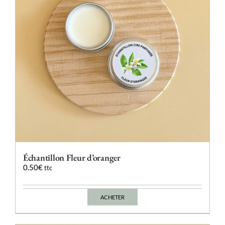
Échantillon Fleur d’oranger
0.50
€
ttc
ACHETER
Ce
produit
a