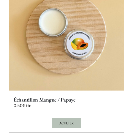
être
choisies
sur
la
page
du
produit
Échantillon Mangue / Papaye
0.50
€
ttc
ACHETER
Ce
produit