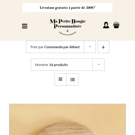
Passer
au
Livraison gratuite à partir de 200€*
contenu
Toggle
Navigation
Personnaliser sa bougie
Trier par
Commande par défaut
Nos bougies
Montrer
16 produits
Cadeaux invités
Professionnel
À propos
Contact