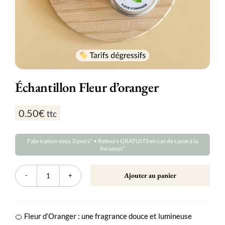
Échantillon Fleur d’oranger
0.50
€
ttc
Fabrication sous 3 jours* • Retours GRATUITS en cas de casse à la
livraison*
Ajouter au panier
quantité
de
Échantillon
Fleur
d'oranger
🍊 Fleur d’Oranger : une fragrance douce et lumineuse