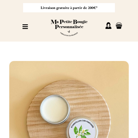
Passer
au
Livraison gratuite à partir de 200€*
contenu
Toggle
Navigation
Personnaliser sa bougie
Nos bougies
Cadeaux invités
Professionnel
À propos
Contact