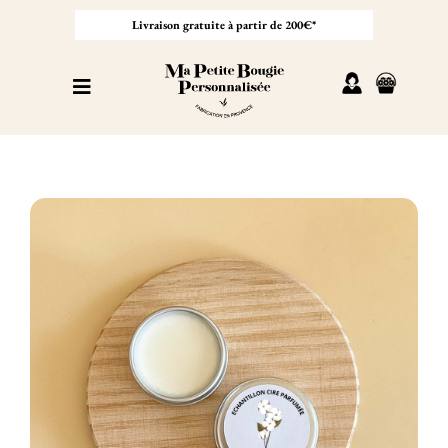
Passer
au
Livraison gratuite à partir de 200€*
contenu
Toggle
Navigation
Personnaliser sa bougie
Nos bougies
Cadeaux invités
Professionnel
À propos
Contact