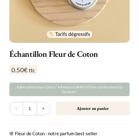
Échantillon Fleur de Coton
0.50
€
ttc
Fabrication sous 3 jours* • Retours GRATUITS en cas de casse à la
livraison*
Ajouter au panier
quantité
de
Échantillon
Fleur
de
🌸 Fleur de Coton : notre parfum best-seller
Coton