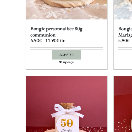
Bougie personnalisée 80g
Bougie
communion
Maria
6.90
€
-
11.90
€
5.90
€
ttc
ACHETER
Ce
Aperçu
produit
a
plusieurs
variations.
Les
options
peuvent
être
choisies
sur
la
page
du