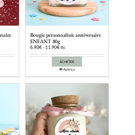
produit
rsaire
Bougie personnalisée anniversaire
ENFANT 80g
6.90
€
-
11.90
€
ttc
ACHETER
Ce
Aperçu
produit
a
plusieurs
variations.
Les
options
peuvent
être
choisies
sur
la
page