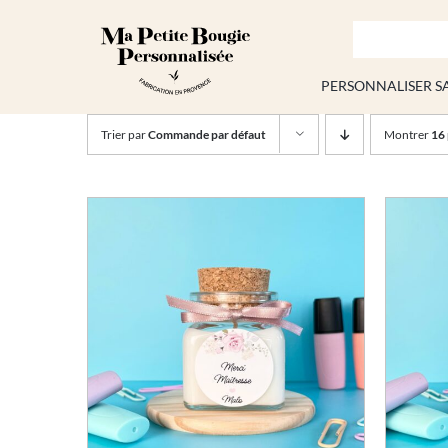
Passer
au
contenu
PERSONNALISER S
Trier par
Commande par défaut
Montrer
16 