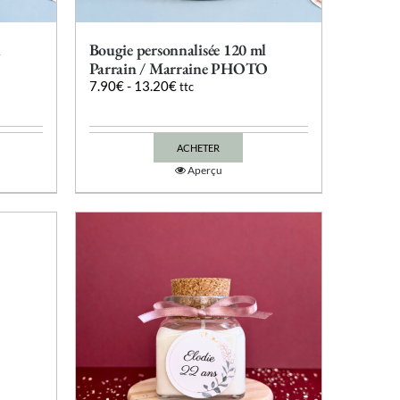
l
Bougie personnalisée 120 ml
Parrain / Marraine PHOTO
7.90
€
-
13.20
€
ttc
ACHETER
Ce
Aperçu
produit
a
plusieurs
variations.
Les
options
peuvent
être
choisies
sur
la
page
du
produit