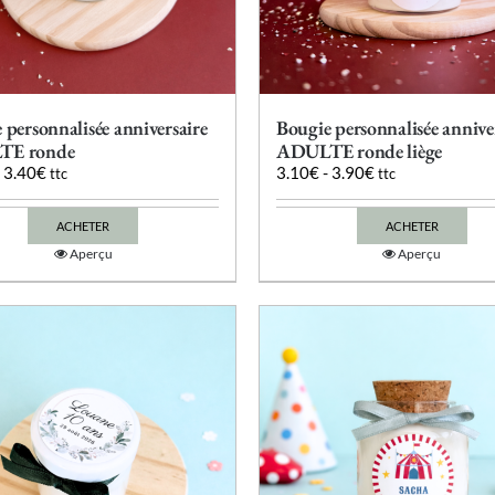
produit
produit
 personnalisée anniversaire
Bougie personnalisée annive
TE ronde
ADULTE ronde liège
-
3.40
€
3.10
€
-
3.90
€
ttc
ttc
ACHETER
ACHETER
Ce
Ce
Aperçu
Aperçu
produit
produit
a
a
plusieurs
plusieurs
variations.
variations.
Les
Les
options
options
peuvent
peuvent
être
être
choisies
choisies
sur
sur
la
la
page
page