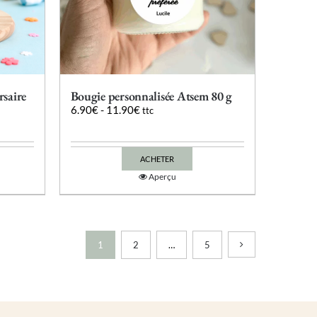
du
produit
rsaire
Bougie personnalisée Atsem 80 g
6.90
€
-
11.90
€
ttc
ACHETER
Ce
Aperçu
produit
a
plusieurs
variations.
Les
1
2
…
5
options
peuvent
être
choisies
sur
la