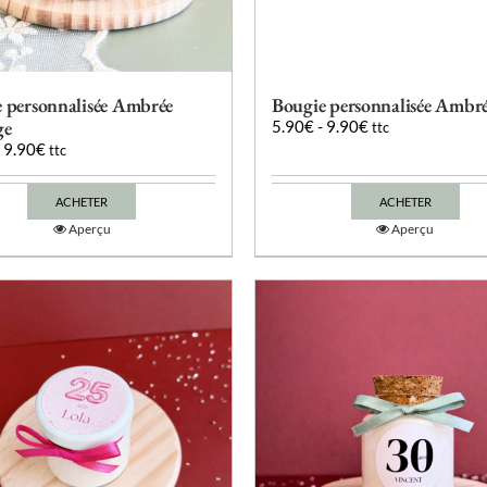
 personnalisée Ambrée
Bougie personnalisée Ambr
ge
5.90
€
-
9.90
€
ttc
-
9.90
€
ttc
ACHETER
ACHETER
Ce
Ce
Aperçu
Aperçu
produit
produit
a
a
plusieurs
plusieurs
variations.
variations.
Les
Les
options
options
peuvent
peuvent
être
être
choisies
choisies
sur
sur
la
la
page
page
du
du