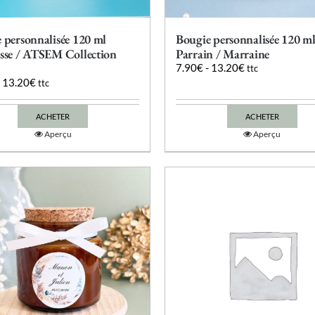
 personnalisée 120 ml
Bougie personnalisée 120 m
sse / ATSEM Collection
Parrain / Marraine
7.90
€
-
13.20
€
ttc
-
13.20
€
ttc
ACHETER
ACHETER
Ce
Ce
Aperçu
Aperçu
produit
produit
a
a
plusieurs
plusieurs
variations.
variations.
Les
Les
options
options
peuvent
peuvent
être
être
choisies
choisies
sur
sur
la
la
page
page
du
du
produit
produit