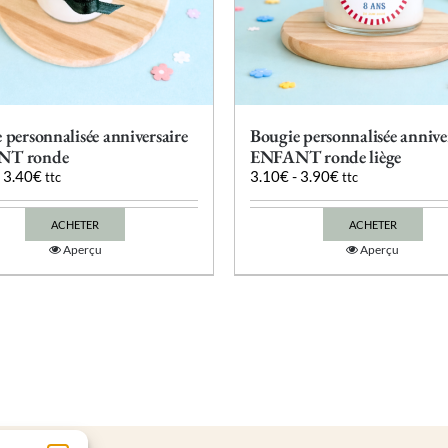
du
du
produit
produit
 personnalisée anniversaire
Bougie personnalisée annive
NT ronde
ENFANT ronde liège
-
3.40
€
3.10
€
-
3.90
€
ttc
ttc
ACHETER
ACHETER
Ce
Ce
Aperçu
Aperçu
produit
produit
a
a
plusieurs
plusieurs
variations.
variations.
Les
Les
options
options
peuvent
peuvent
être
être
choisies
choisies
sur
sur
la
la