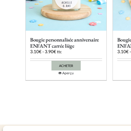
du
produit
Bougie personnalisée anniversaire
Bougie
ENFANT carrée liège
ENFA
3.10
€
-
3.90
€
3.10
€
ttc
ACHETER
Ce
Aperçu
produit
a
plusieurs
variations.
Les
options
peuvent
être
choisies
sur
la