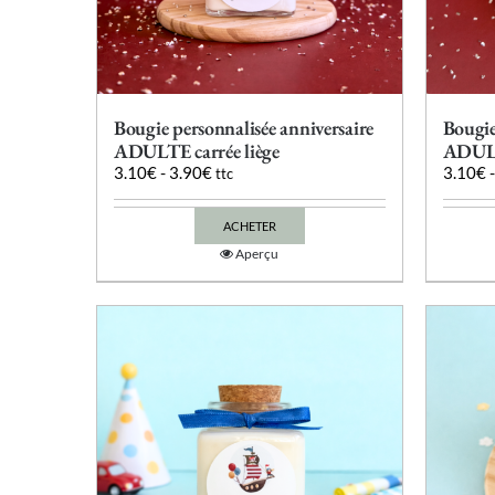
produit
Bougie personnalisée anniversaire
Bougie
ADULTE carrée liège
ADUL
3.10
€
-
3.90
€
3.10
€
ttc
ACHETER
Ce
Aperçu
produit
a
plusieurs
variations.
Les
options
peuvent
être
choisies
sur
la
page