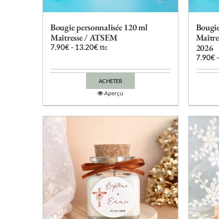
Bougie personnalisée 120 ml
Bougie
Maîtresse / ATSEM
Maître
2026
7.90
€
-
13.20
€
ttc
7.90
€
ACHETER
Ce
Aperçu
produit
a
plusieurs
variations.
Les
options
peuvent
être
choisies
sur
la
page
du
produit