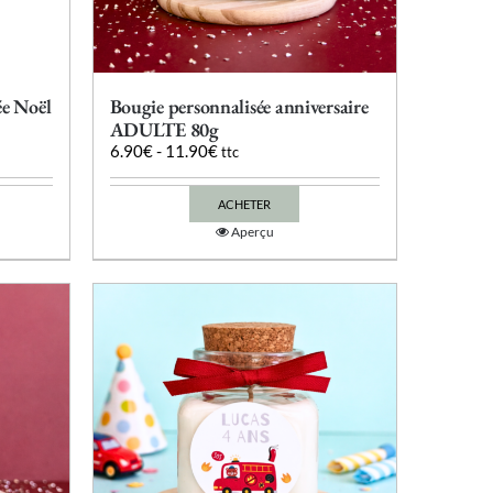
ée Noël
Bougie personnalisée anniversaire
ADULTE 80g
6.90
€
-
11.90
€
ttc
ACHETER
Ce
Aperçu
produit
a
plusieurs
variations.
Les
options
peuvent
être
choisies
sur
la
page
du