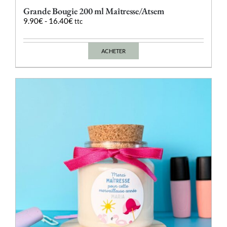
Grande Bougie 200 ml Maîtresse/Atsem
9.90
€
-
16.40
€
ttc
ACHETER
Ce
produit
a
plusieurs
variations.
Les
options
peuvent
être
choisies
sur
la
page
du
produit