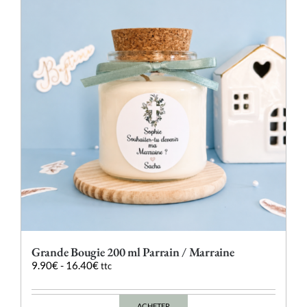
options
peuvent
être
choisies
sur
la
page
du
produit
Grande Bougie 200 ml Parrain / Marraine
9.90
€
-
16.40
€
ttc
ACHETER