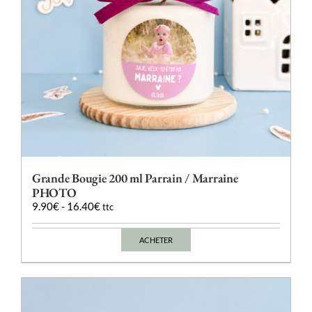
page
du
produit
Grande Bougie 200 ml Parrain / Marraine
PHOTO
9.90
€
-
16.40
€
ttc
ACHETER
Ce
produit
a
plusieurs
variations.
Les