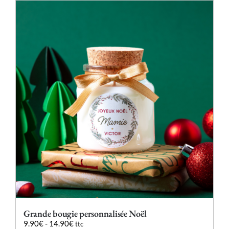
plusieurs
variations.
Les
options
peuvent
être
choisies
sur
la
page
du
produit
Grande bougie personnalisée Noël
9.90
€
-
14.90
€
ttc