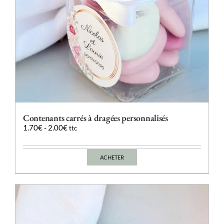
du
produit
Contenants carrés à dragées personnalisés
1.70
€
-
2.00
€
ttc
ACHETER
Ce
produit
a
plusieurs
variations.
Les
options
peuvent