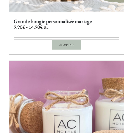
Grande bougie personnalisée mariage
9.90
€
-
14.90
€
ttc
ACHETER
Ce
produit
a
plusieurs
variations.
Les
options
peuvent
être
choisies
sur
la
page
du
produit