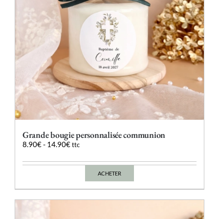
la
page
du
produit
Grande bougie personnalisée communion
8.90
€
-
14.90
€
ttc
ACHETER
Ce
produit
a
plusieurs
variations.