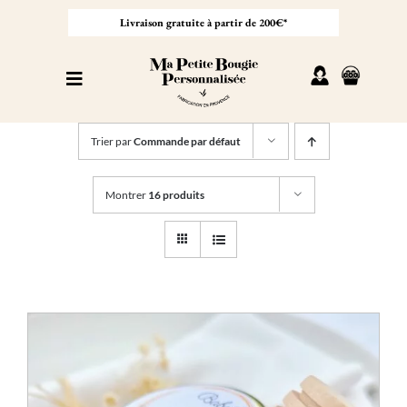
Passer
au
Livraison gratuite à partir de 200€*
contenu
Toggle
Navigation
Personnaliser sa bougie
Trier par
Commande par défaut
Nos bougies
Montrer
16 produits
Cadeaux invités
Professionnel
À propos
Contact