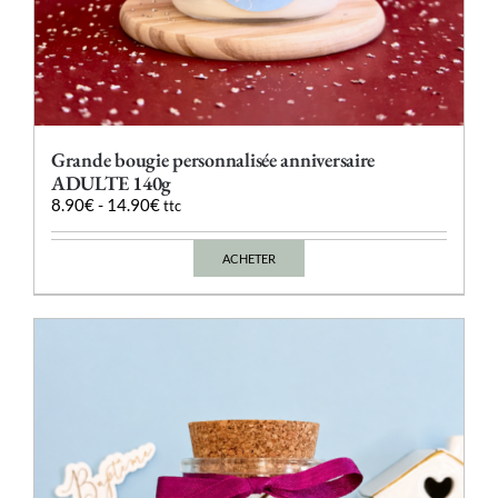
Grande bougie personnalisée anniversaire
ADULTE 140g
8.90
€
-
14.90
€
ttc
ACHETER
Ce
produit
a
plusieurs
variations.
Les
options
peuvent
être
choisies
sur
la