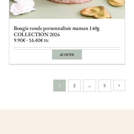
Bougie ronde personnalisée maman 140g
COLLECTION 2026
9.90
€
-
16.40
€
ttc
ACHETER
Ce
produit
a
plusieurs
variations.
Les
1
2
…
5
options
peuvent
être
choisies
sur
la
page
du
produit