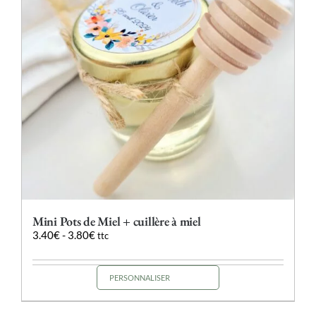
Mini Pots de Miel + cuillère à miel
3.40
€
-
3.80
€
ttc
PERSONNALISER
Ce
produit
a