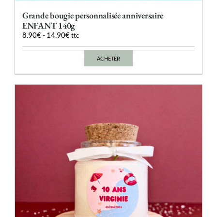
Grande bougie personnalisée anniversaire
ENFANT 140g
8.90
€
-
14.90
€
ttc
ACHETER
Ce
produit
a
plusieurs
variations.
Les
options
peuvent
être
choisies
sur
la
page
du
produit