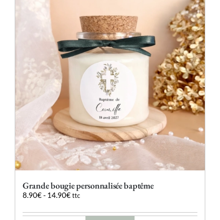
Les
options
peuvent
être
choisies
sur
la
page
du
produit
Grande bougie personnalisée baptême
8.90
€
-
14.90
€
ttc