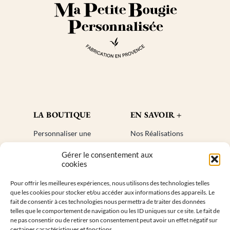
LA BOUTIQUE
EN SAVOIR +
Personnaliser une
Nos Réalisations
bougie
Blog
Gérer le consentement aux
Cadeaux invités
Créer un compte
cookies
Mon compte
Plan de site
Pour offrir les meilleures expériences, nous utilisons des technologies telles
Livraisons
Faq
que les cookies pour stocker et/ou accéder aux informations des appareils. Le
Retours
fait de consentir à ces technologies nous permettra de traiter des données
telles que le comportement de navigation ou les ID uniques sur ce site. Le fait de
ne pas consentir ou de retirer son consentement peut avoir un effet négatif sur
INFORMATIONS DE CONTACT
certaines caractéristiques et fonctions.