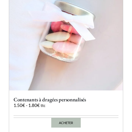
être
choisies
sur
la
page
du
produit
Contenants à dragées personnalisés
1.50
€
-
1.80
€
ttc
ACHETER
Ce
produit