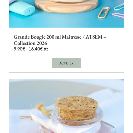
Grande Bougie 200 ml Maîtresse / ATSEM –
Collection 2026
9.90
€
-
16.40
€
ttc
ACHETER
Ce
produit
a
plusieurs
variations.
Les
options
peuvent
être
choisies
sur
la
page