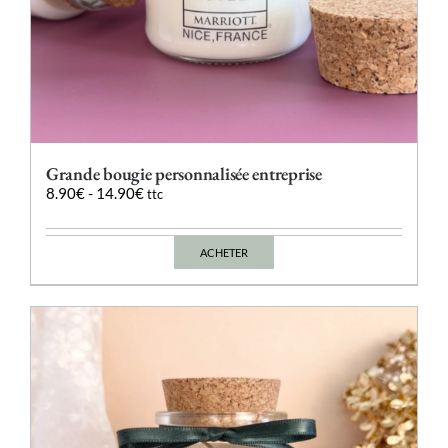
Grande bougie personnalisée entreprise
8.90
€
-
14.90
€
ttc
ACHETER
Ce
produit
a
plusieurs
variations.
Les
options
peuvent
être
choisies
sur