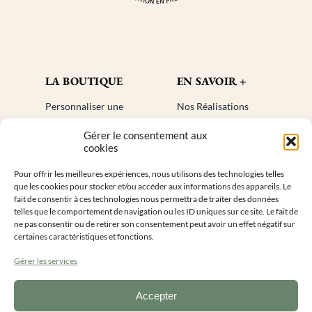
LA BOUTIQUE
EN SAVOIR +
Personnaliser une
Nos Réalisations
bougie
Blog
Gérer le consentement aux
Cadeaux invités
Créer un compte
cookies
Mon compte
Plan de site
Pour offrir les meilleures expériences, nous utilisons des technologies telles
Livraisons
Faq
que les cookies pour stocker et/ou accéder aux informations des appareils. Le
Retours
fait de consentir à ces technologies nous permettra de traiter des données
telles que le comportement de navigation ou les ID uniques sur ce site. Le fait de
ne pas consentir ou de retirer son consentement peut avoir un effet négatif sur
INFORMATIONS DE CONTACT
certaines caractéristiques et fonctions.
Gérer les services
Accepter
Lundi au vendredi 9h – 16h