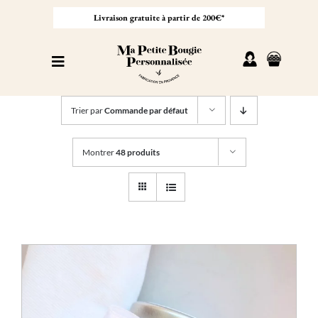
Passer
au
Livraison gratuite à partir de 200€*
contenu
Toggle
Navigation
Personnaliser sa bougie
Trier par
Commande par défaut
Nos bougies
Montrer
48 produits
Cadeaux invités
Professionnel
À propos
Contact