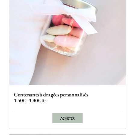
Contenants à dragées personnalisés
1.50
€
-
1.80
€
ttc
ACHETER
Ce
produit
a