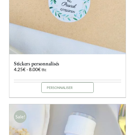
Stickers personnalisés
4.25
€
-
8.00
€
ttc
PERSONNALISER
Ce
produit
a
plusieurs
variations.
Sale!
Les
options
peuvent
être