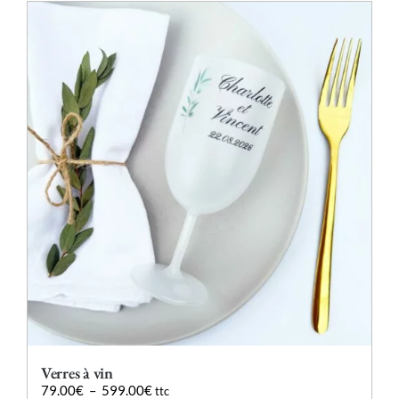
Verres à vin
Plage
79.00
€
–
599.00
€
ttc