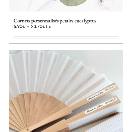
Cornets personnalisés pétales eucalyptus
Plage
6.90
€
–
23.70
€
ttc
de
prix :
6.90€
à
23.70€