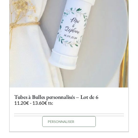
choisies
sur
la
page
du
produit
Tubes à Bulles personnalisés – Lot de 6
11.20
€
-
13.60
€
ttc
PERSONNALISER