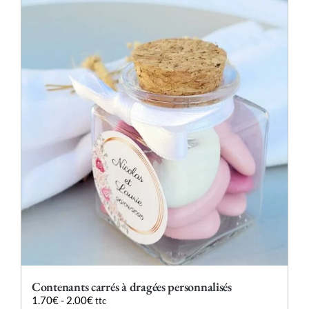
plusieurs
variations.
Les
options
peuvent
être
choisies
sur
la
page
du
produit
Contenants carrés à dragées personnalisés
1.70
€
-
2.00
€
ttc