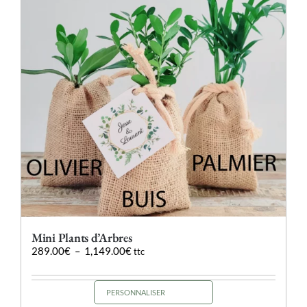
Mini Plants d’Arbres
Plage
289.00
€
–
1,149.00
€
ttc
de
prix :
289.00€
PERSONNALISER
Ce
à