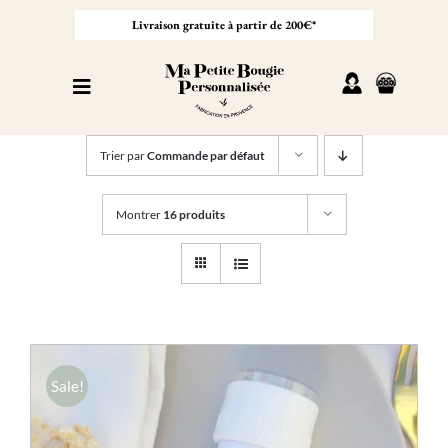
Passer
au
Livraison gratuite à partir de 200€*
contenu
Toggle
Navigation
Personnaliser sa bougie
Trier par
Commande par défaut
Nos bougies
Montrer
16 produits
Cadeaux invités
Professionnel
À propos
Sale!
Contact