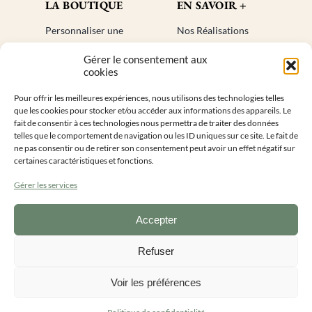
LA BOUTIQUE
EN SAVOIR +
Personnaliser une
Nos Réalisations
bougie
Blog
Gérer le consentement aux
Cadeaux invités
Créer un compte
cookies
Mon compte
Plan de site
Pour offrir les meilleures expériences, nous utilisons des technologies telles
Livraisons
Faq
que les cookies pour stocker et/ou accéder aux informations des appareils. Le
Retours
fait de consentir à ces technologies nous permettra de traiter des données
telles que le comportement de navigation ou les ID uniques sur ce site. Le fait de
ne pas consentir ou de retirer son consentement peut avoir un effet négatif sur
INFORMATIONS DE CONTACT
certaines caractéristiques et fonctions.
Gérer les services
Accepter
Lundi au vendredi 9h – 16h
0
9 55 50 28 14
Refuser
Voir les préférences
Ma petite Bougie Personnalisée ©2026
|
Conditions générales de vente
|
Mentions