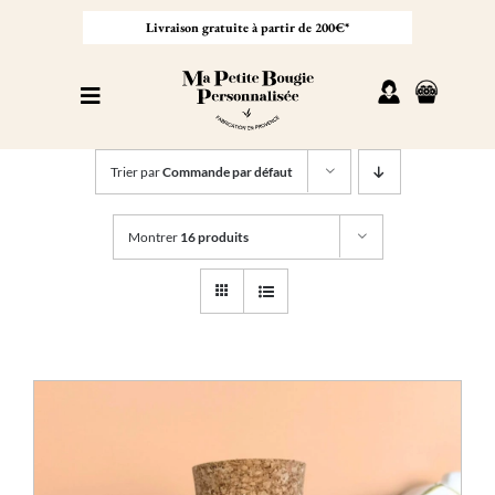
Passer
au
Livraison gratuite à partir de 200€*
contenu
Toggle
Navigation
Personnaliser sa bougie
Trier par
Commande par défaut
Nos bougies
Montrer
16 produits
Cadeaux invités
Professionnel
À propos
Contact