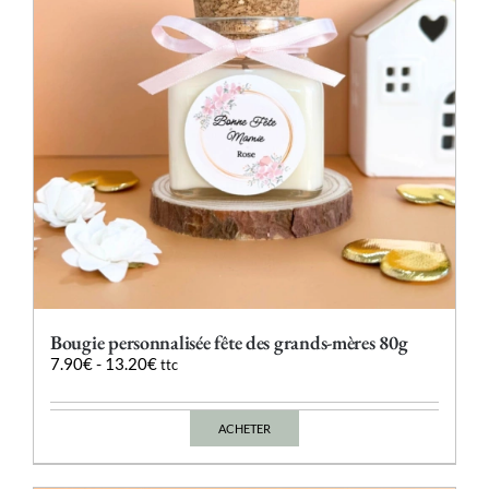
Bougie personnalisée fête des grands-mères 80g
7.90
€
-
13.20
€
ttc
ACHETER
Ce
produit
a