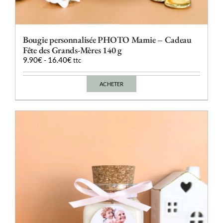
Bougie personnalisée PHOTO Mamie – Cadeau
Fête des Grands-Mères 140 g
9.90
€
-
16.40
€
ttc
ACHETER
Ce
produit
a
plusieurs
variations.
Les
options
peuvent
être
choisies
sur
la
page
du
produit