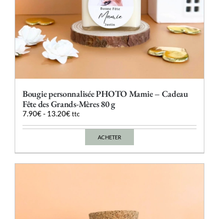
Bougie personnalisée PHOTO Mamie – Cadeau
Fête des Grands-Mères 80 g
7.90
€
-
13.20
€
ttc
ACHETER
Ce
produit
a
plusieurs
variations.
Les
options
peuvent
être