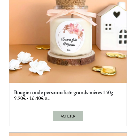
choisies
sur
la
page
du
produit
Bougie ronde personnalisée grands-mères 140g
9.90
€
-
16.40
€
ttc
ACHETER
Ce
produit
a
plusieurs