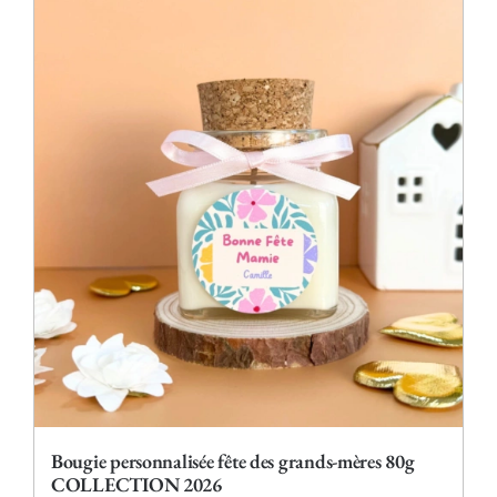
plusieurs
variations.
Les
options
peuvent
être
choisies
sur
la
page
du
produit
Bougie personnalisée fête des grands-mères 80g
COLLECTION 2026