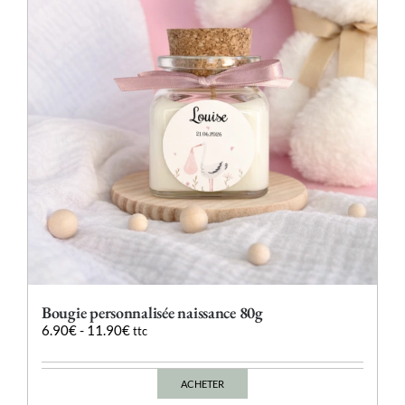
peuvent
être
choisies
sur
la
page
du
produit
Bougie personnalisée naissance 80g
6.90
€
-
11.90
€
ttc
ACHETER
Ce