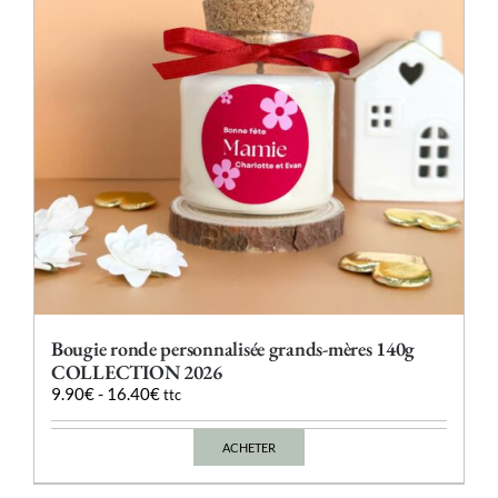
Bougie ronde personnalisée grands-mères 140g
COLLECTION 2026
9.90
€
-
16.40
€
ttc
ACHETER
Ce
produit
a