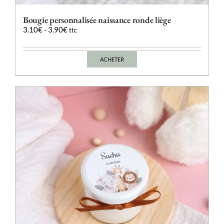
Bougie personnalisée naissance ronde liège
3.10
€
-
3.90
€
ttc
ACHETER
Ce
produit
a
plusieurs
variations.
Les
options
peuvent
être
choisies
sur
la
page
du
produit