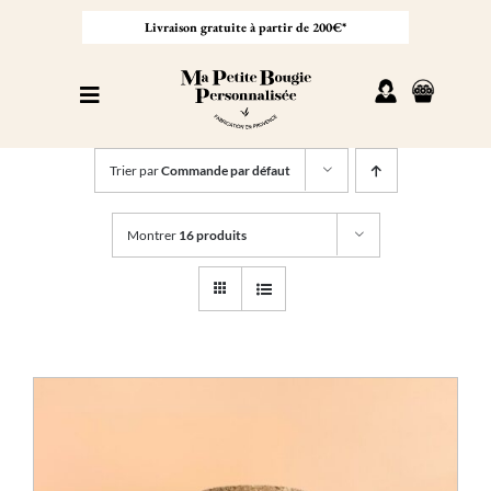
Passer
au
Livraison gratuite à partir de 200€*
contenu
Toggle
Navigation
Personnaliser sa bougie
Trier par
Commande par défaut
Nos bougies
Montrer
16 produits
Cadeaux invités
Professionnel
À propos
Contact