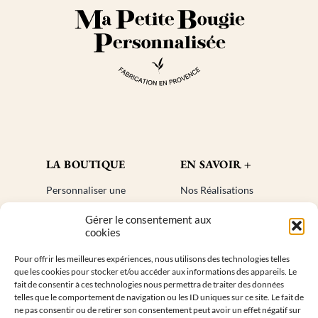
produit
LA BOUTIQUE
EN SAVOIR +
Personnaliser une
Nos Réalisations
bougie
Blog
Gérer le consentement aux
Cadeaux invités
Créer un compte
cookies
Mon compte
Plan de site
Pour offrir les meilleures expériences, nous utilisons des technologies telles
Livraisons
Faq
que les cookies pour stocker et/ou accéder aux informations des appareils. Le
Retours
fait de consentir à ces technologies nous permettra de traiter des données
telles que le comportement de navigation ou les ID uniques sur ce site. Le fait de
ne pas consentir ou de retirer son consentement peut avoir un effet négatif sur