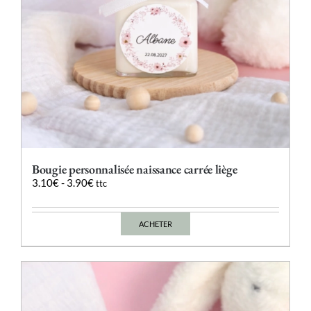
du
produit
Bougie personnalisée naissance carrée liège
3.10
€
-
3.90
€
ttc
ACHETER
Ce
produit
a
plusieurs
variations.
Les
options