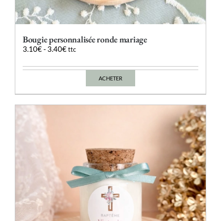
Bougie personnalisée ronde mariage
3.10
€
-
3.40
€
ttc
ACHETER
Ce
produit
a
plusieurs
variations.
Les
options
peuvent
être
choisies
sur
la
page
du
produit