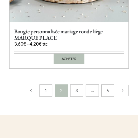
Bougie personnalisée mariage ronde liège
MARQUE PLACE
3.60
€
-
4.20
€
ttc
ACHETER
Ce
produit
a
plusieurs
variations.
Les
1
2
3
…
5
options
peuvent
être
choisies
sur
la
page
du