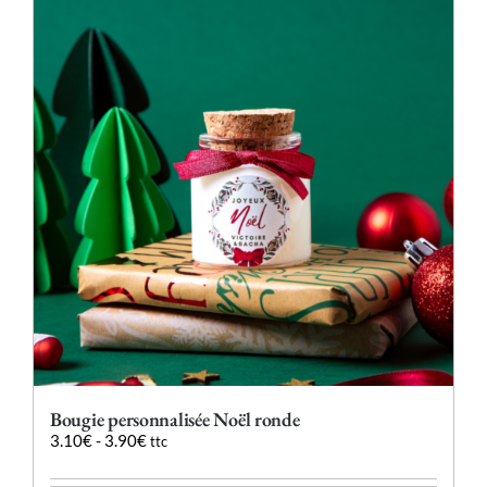
Les
options
peuvent
être
choisies
sur
la
page
du
produit
Bougie personnalisée Noël ronde
3.10
€
-
3.90
€
ttc