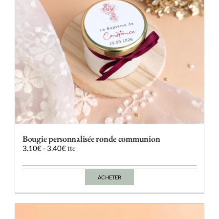
la
page
du
produit
Bougie personnalisée ronde communion
3.10
€
-
3.40
€
ttc
ACHETER
Ce
produit
a
plusieurs
variations.