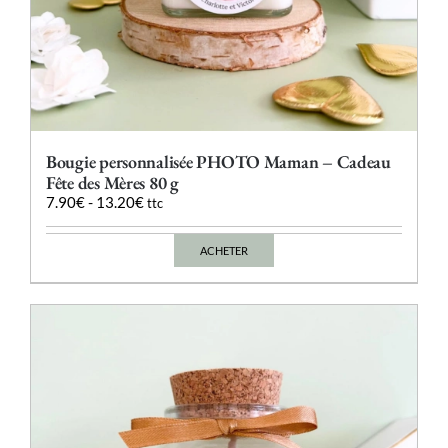
Bougie personnalisée PHOTO Maman – Cadeau
Fête des Mères 80 g
7.90
€
-
13.20
€
ttc
ACHETER
Ce
produit
a
plusieurs
variations.
Les
options
peuvent
être
choisies
sur