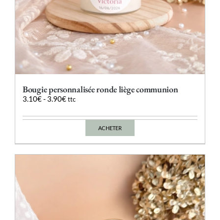
Bougie personnalisée ronde liège communion
3.10
€
-
3.90
€
ttc
ACHETER
Ce
produit
a
plusieurs
variations.
Les
options
peuvent
être
choisies
sur