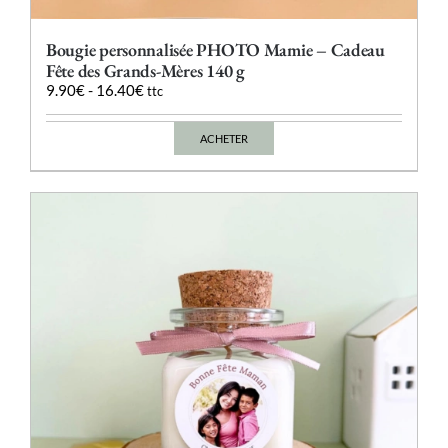
Bougie personnalisée PHOTO Mamie – Cadeau
Fête des Grands-Mères 140 g
9.90
€
-
16.40
€
ttc
ACHETER
Ce
produit
a
plusieurs
variations.
Les
options
peuvent
être
choisies
sur
la
page
du
produit