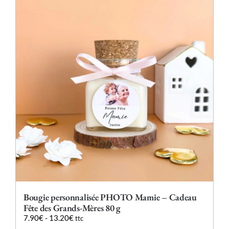
Les
options
peuvent
être
choisies
sur
la
page
du
produit
Bougie personnalisée PHOTO Mamie – Cadeau
Fête des Grands-Mères 80 g
7.90
€
-
13.20
€
ttc