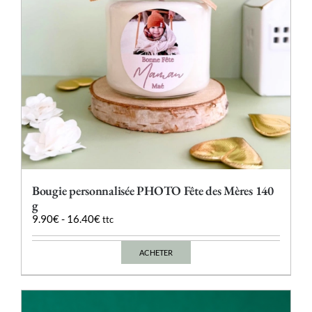
la
page
du
produit
Bougie personnalisée PHOTO Fête des Mères 140
g
9.90
€
-
16.40
€
ttc
ACHETER
Ce
produit
a
plusieurs
variations.