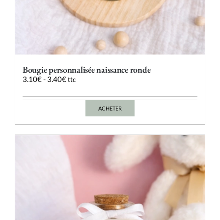
Bougie personnalisée naissance ronde
3.10
€
-
3.40
€
ttc
ACHETER
Ce
produit
a
plusieurs
variations.
Les
options
peuvent
être
choisies
sur
la
page