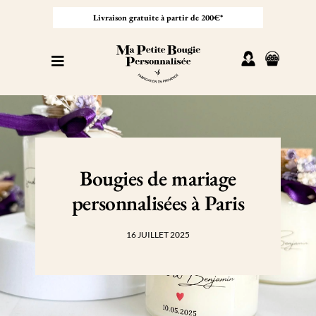
Passer
au
Livraison gratuite à partir de 200€*
contenu
Toggle
Navigation
Personnaliser sa bougie
Nos bougies
Bougies de mariage
Cadeaux invités
personnalisées à Paris
Professionnel
16 JUILLET 2025
À propos
Contact