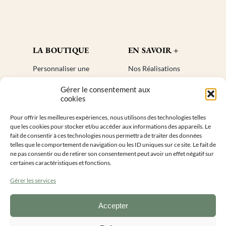
LA BOUTIQUE
EN SAVOIR +
Personnaliser une
Nos Réalisations
bougie
Blog
Gérer le consentement aux
Cadeaux invités
Créer un compte
cookies
Mon compte
Plan de site
Pour offrir les meilleures expériences, nous utilisons des technologies telles
Livraisons
Faq
que les cookies pour stocker et/ou accéder aux informations des appareils. Le
Retours
fait de consentir à ces technologies nous permettra de traiter des données
telles que le comportement de navigation ou les ID uniques sur ce site. Le fait de
ne pas consentir ou de retirer son consentement peut avoir un effet négatif sur
INFORMATIONS DE CONTACT
certaines caractéristiques et fonctions.
Gérer les services
Accepter
Lundi au vendredi 9h – 16h
0
9 55 50 28 14