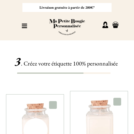
Passer
au
Livraison gratuite à partir de 200€*
contenu
Toggle
Navigation
Personnaliser sa bougie
3
Nos bougies
. Créez votre étiquette 100% personnalisée
Cadeaux invités
Professionnel
À propos
Contact