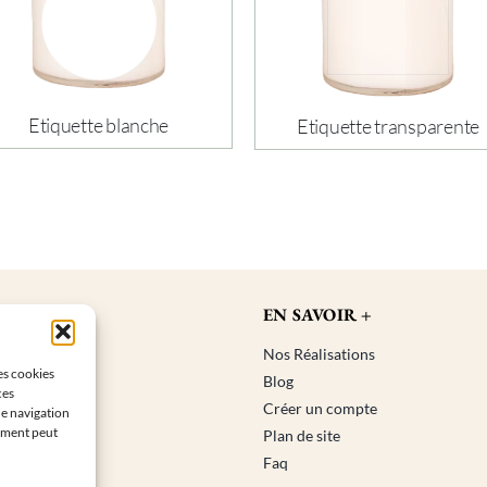
Etiquette blanche
Etiquette transparente
IQUE
EN SAVOIR +
er une bougie
Nos Réalisations
les cookies
ités
Blog
ces
e
Créer un compte
de navigation
tement peut
Plan de site
Faq