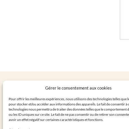
LA BOUT
Gérer le consentement aux cookies
Personnalis
Pour offrir les meilleures expériences, nous utilisons des technologies telles que 
Cadeaux inv
pour stocker et/ou accéder aux informations des appareils. Le fait de consentir à 
Mon compt
technologies nous permettra de traiter des données telles que le comportement 
ou les ID uniques sur ce site. Le fait de ne pas consentir ou de retirer son consen
Livraisons
avoir un effet négatif sur certaines caractéristiques et fonctions.
Retours