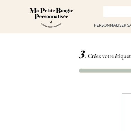
Passer
au
contenu
PERSONNALISER S
3
. Créez votre étique