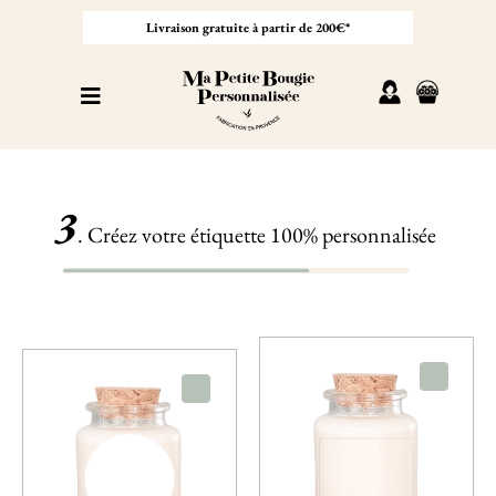
Passer
au
Livraison gratuite à partir de 200€*
contenu
Toggle
Navigation
Personnaliser sa bougie
3
Nos bougies
. Créez votre étiquette 100% personnalisée
Cadeaux invités
Professionnel
À propos
Contact