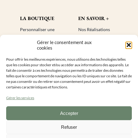
LA BOUTIQUE
EN SAVOIR +
Personnaliser une
Nos Réalisations
bougie
Blog
Gérer le consentement aux
Cadeaux invités
Créer un compte
cookies
Mon compte
Plan de site
Pour offrir les meilleures expériences, nous utilisons des technologies telles
Livraisons
Faq
que les cookies pour stocker et/ou accéder aux informations des appareils. Le
Retours
fait de consentir à ces technologies nous permettra de traiter des données
telles que le comportement de navigation ou les ID uniques sur ce site. Le fait de
ne pas consentir ou de retirer son consentement peut avoir un effet négatif sur
INFORMATIONS DE CONTACT
certaines caractéristiques et fonctions.
Gérer les services
Accepter
Lundi au vendredi 9h – 16h
0
9 55 50 28 14
Refuser