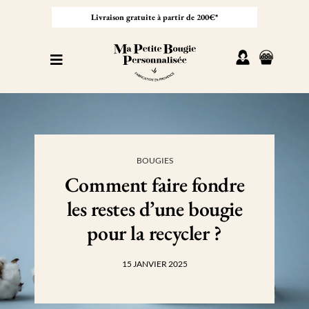
Passer
au
Livraison gratuite à partir de 200€*
contenu
Toggle
Navigation
Personnaliser sa bougie
Nos bougies
BOUGIES
Comment faire fondre
Cadeaux invités
les restes d’une bougie
Professionnel
pour la recycler ?
15 JANVIER 2025
À propos
Contact