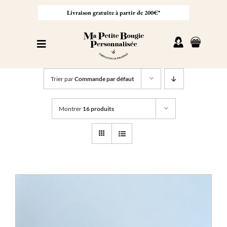
Passer
au
Livraison gratuite à partir de 200€*
contenu
Toggle
Navigation
Personnaliser sa bougie
Trier par
Commande par défaut
Nos bougies
Montrer
16 produits
Cadeaux invités
Professionnel
À propos
Contact