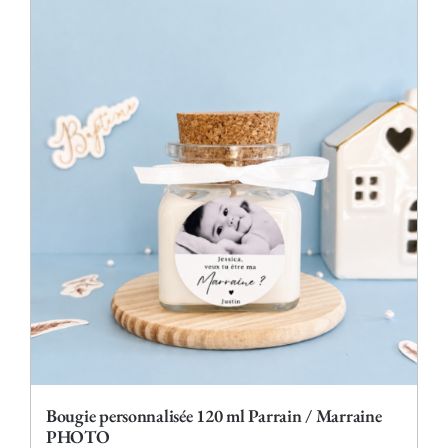
plusieurs
variations.
Les
options
peuvent
être
choisies
sur
la
page
du
produit
Bougie personnalisée 120 ml Parrain / Marraine
PHOTO