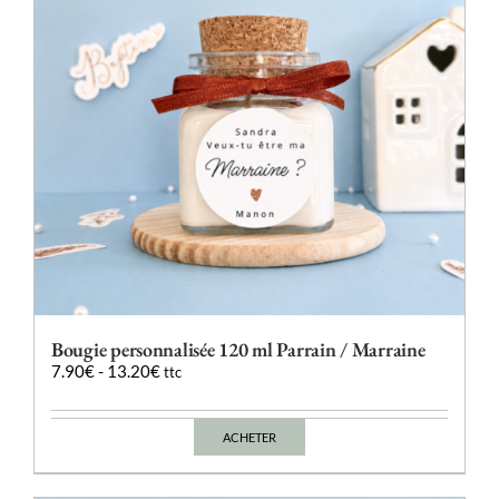
Bougie personnalisée 120 ml Parrain / Marraine
7.90
€
-
13.20
€
ttc
ACHETER
Ce
produit
a