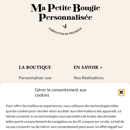
sur
la
page
du
produit
LA BOUTIQUE
EN SAVOIR +
Personnaliser une
Nos Réalisations
bougie
Blog
Gérer le consentement aux
Cadeaux invités
Créer un compte
cookies
Mon compte
Plan de site
Pour offrir les meilleures expériences, nous utilisons des technologies telles
Livraisons
Faq
que les cookies pour stocker et/ou accéder aux informations des appareils. Le
Retours
fait de consentir à ces technologies nous permettra de traiter des données
telles que le comportement de navigation ou les ID uniques sur ce site. Le fait de
ne pas consentir ou de retirer son consentement peut avoir un effet négatif sur