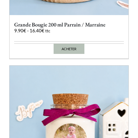
Grande Bougie 200 ml Parrain / Marraine
9.90
€
-
16.40
€
ttc
ACHETER
Ce
produit
a
plusieurs
variations.
Les
options
peuvent
être
choisies
sur
la
page
du
produit