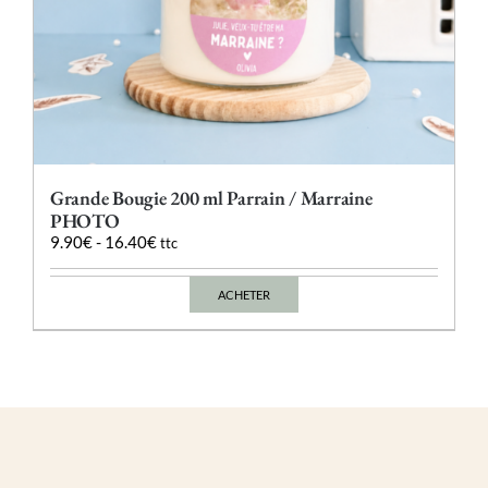
Grande Bougie 200 ml Parrain / Marraine
PHOTO
9.90
€
-
16.40
€
ttc
ACHETER
Ce
produit
a
plusieurs
variations.
Les
options
peuvent
être
choisies