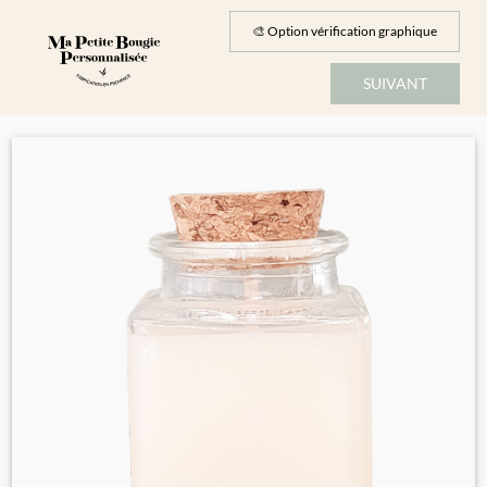
Passer
au
🎨 Option vérification graphique
contenu
SUIVANT