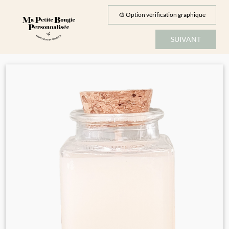
Passer
au
🎨 Option vérification graphique
contenu
SUIVANT