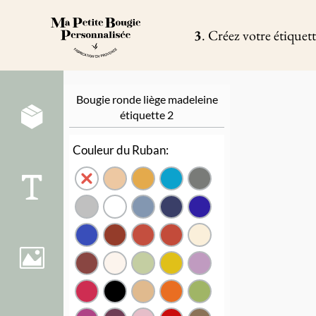
Passer
au
contenu
3
.
Créez votre étiquet
Bougie ronde liège madeleine
étiquette 2
Couleur du Ruban: