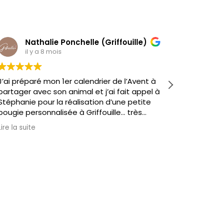
Nathalie Ponchelle (Griffouille)
C
il y a 8 mois
il
J’ai préparé mon 1er calendrier de l’Avent à
J'ai fai
partager avec son animal et j’ai fait appel à
mon entr
Stéphanie pour la réalisation d’une petite
Il sont d
bougie personnalisée à Griffouille… très
est supe
satisfaite 🥰
sont ravi
Lire la suite
Lire la sui