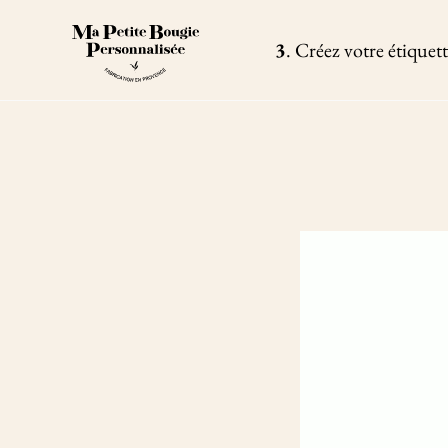
Passer
au
contenu
3
.
Créez votre étiquet