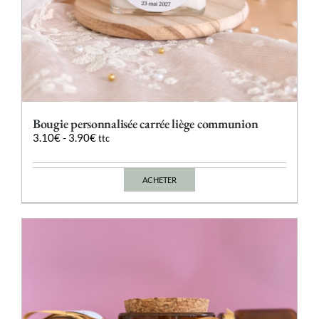
Bougie personnalisée carrée liège communion
3.10
€
-
3.90
€
ttc
ACHETER
Ce
produit
a
plusieurs
variations.
Les
options
peuvent
être
choisies
sur