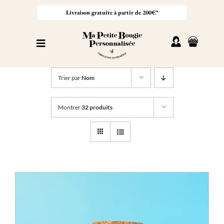
Passer
au
Livraison gratuite à partir de 200€*
contenu
Toggle
Navigation
Personnaliser sa bougie
Trier par
Nom
Nos bougies
Montrer
32 produits
Cadeaux invités
Professionnel
À propos
Contact