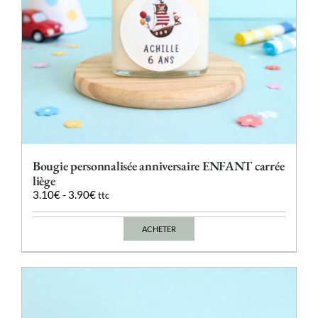
du
produit
Bougie personnalisée anniversaire ENFANT carrée
liège
3.10
€
-
3.90
€
ttc
ACHETER
Ce
produit
a
plusieurs
variations.
Les
options