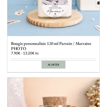
Bougie personnalisée 120 ml Parrain / Marraine
PHOTO
7.90
€
-
13.20
€
ttc
ACHETER
Ce
produit
a
plusieurs
variations.
Les
options
peuvent
être
choisies