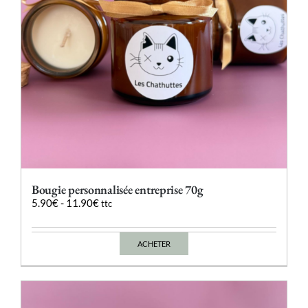
la
page
du
produit
Bougie personnalisée entreprise 70g
5.90
€
-
11.90
€
ttc
ACHETER
Ce
produit
a
plusieurs
variations.