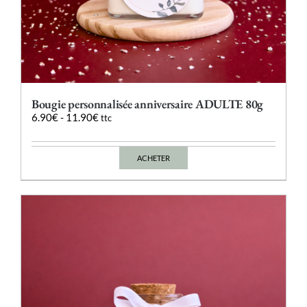
Bougie personnalisée anniversaire ADULTE 80g
6.90
€
-
11.90
€
ttc
ACHETER
Ce
produit
a
plusieurs
variations.
Les
options
peuvent
être
choisies
sur
la