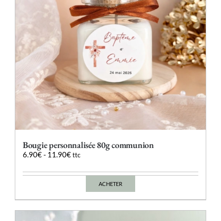
sur
la
page
du
produit
Bougie personnalisée 80g communion
6.90
€
-
11.90
€
ttc
ACHETER
Ce
produit
a
plusieurs