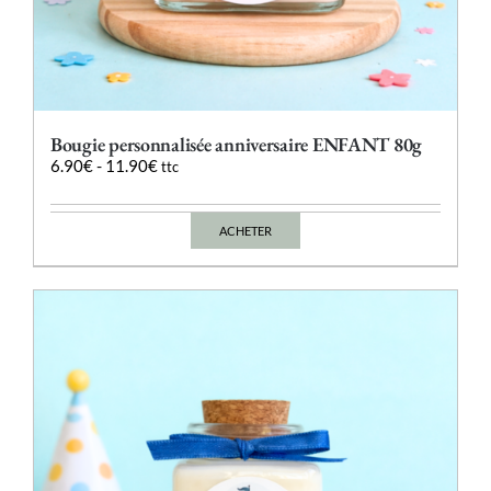
Bougie personnalisée anniversaire ENFANT 80g
6.90
€
-
11.90
€
ttc
ACHETER
Ce
produit
a
plusieurs
variations.
Les
options
peuvent
être
choisies
sur
la
page