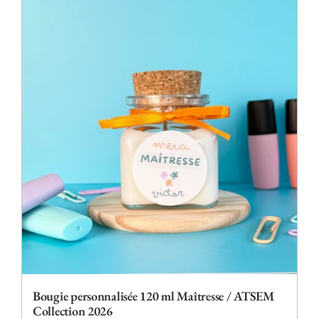
plusieurs
variations.
Les
options
peuvent
être
choisies
sur
la
page
du
produit
Bougie personnalisée 120 ml Maîtresse / ATSEM
Collection 2026