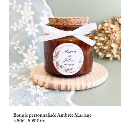
variations.
Les
options
peuvent
être
choisies
sur
la
page
du
produit
Bougie personnalisée Ambrée Mariage
5.90
€
-
9.90
€
ttc