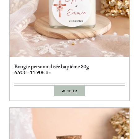
produit
Bougie personnalisée baptême 80g
6.90
€
-
11.90
€
ttc
ACHETER
Ce
produit
a
plusieurs
variations.
Les
options
peuvent
être