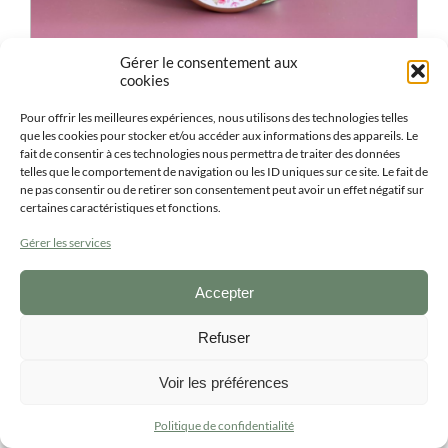
Gérer le consentement aux
cookies
Pour offrir les meilleures expériences, nous utilisons des technologies telles
Bougie personnalisée entreprise ronde
que les cookies pour stocker et/ou accéder aux informations des appareils. Le
3.10
€
-
3.40
€
fait de consentir à ces technologies nous permettra de traiter des données
ttc
telles que le comportement de navigation ou les ID uniques sur ce site. Le fait de
ne pas consentir ou de retirer son consentement peut avoir un effet négatif sur
certaines caractéristiques et fonctions.
ACHETER
Ce
produit
Gérer les services
a
plusieurs
variations.
Accepter
Les
options
Refuser
peuvent
être
choisies
Voir les préférences
sur
la
Politique de confidentialité
page