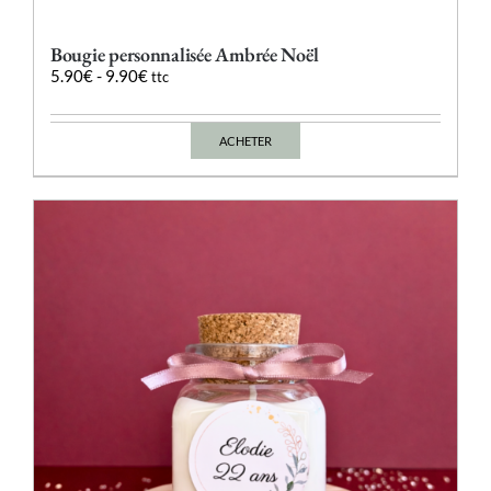
Bougie personnalisée Ambrée Noël
5.90
€
-
9.90
€
ttc
ACHETER
Ce
produit
a
plusieurs
variations.
Les
options
peuvent
être
choisies
sur
la
page
du
produit