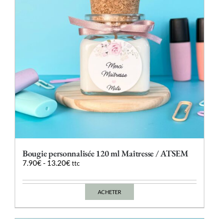
Bougie personnalisée 120 ml Maîtresse / ATSEM
7.90
€
-
13.20
€
ttc
ACHETER
Ce
produit
a