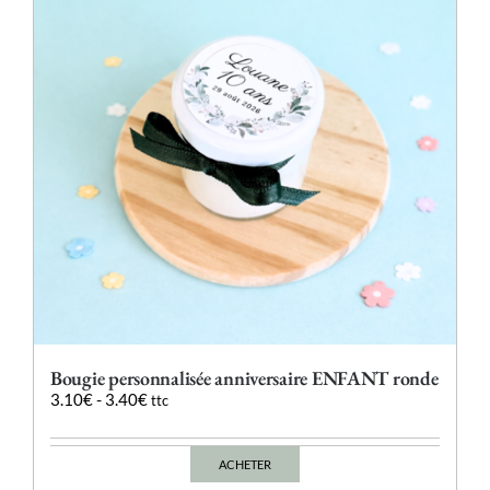
peuvent
être
choisies
sur
la
page
du
produit
Bougie personnalisée anniversaire ENFANT ronde
3.10
€
-
3.40
€
ttc
ACHETER
Ce