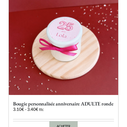
options
peuvent
être
choisies
sur
la
page
du
produit
Bougie personnalisée anniversaire ADULTE ronde
3.10
€
-
3.40
€
ttc
ACHETER