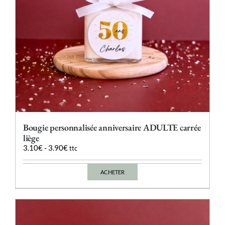
page
du
produit
Bougie personnalisée anniversaire ADULTE carrée
liège
3.10
€
-
3.90
€
ttc
ACHETER
Ce
produit
a
plusieurs
variations.
Les