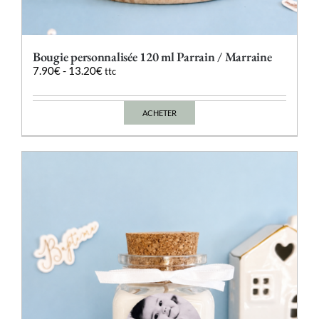
Bougie personnalisée 120 ml Parrain / Marraine
7.90
€
-
13.20
€
ttc
ACHETER
Ce
produit
a
plusieurs
variations.
Les
options
peuvent
être
choisies
sur
la
page
du
produit