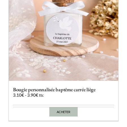
choisies
sur
la
page
du
produit
Bougie personnalisée baptême carrée liège
3.10
€
-
3.90
€
ttc
ACHETER
Ce
produit
a