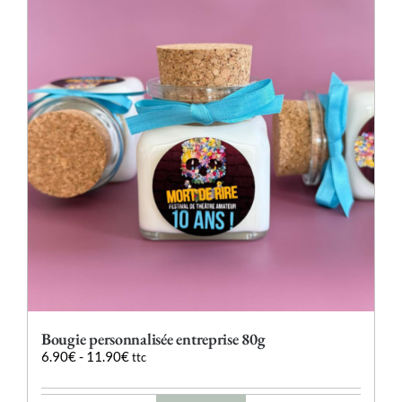
Les
options
peuvent
être
choisies
sur
la
page
du
produit
Bougie personnalisée entreprise 80g
6.90
€
-
11.90
€
ttc