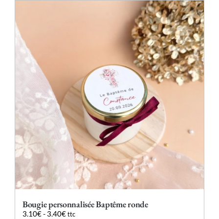
plusieurs
variations.
Les
options
peuvent
être
choisies
sur
la
page
du
produit
Bougie personnalisée Baptême ronde
3.10
€
-
3.40
€
ttc