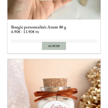
Bougie personnalisée Atsem 80 g
6.90
€
-
11.90
€
ttc
ACHETER
Ce
produit
a
plusieurs
variations.
Les
options
peuvent
être
choisies
sur
la
page
du