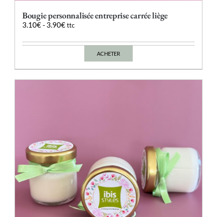
Bougie personnalisée entreprise carrée liège
3.10
€
-
3.90
€
ttc
ACHETER
Ce
produit
a
plusieurs
variations.
Les
options
peuvent
être
choisies
sur
la
page
du
produit