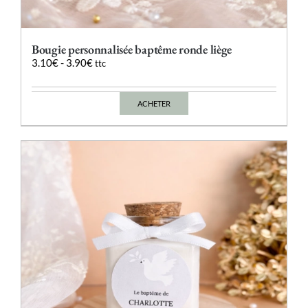
Bougie personnalisée baptême ronde liège
3.10
€
-
3.90
€
ttc
ACHETER
Ce
produit
a
plusieurs
variations.
Les
options
peuvent
être
choisies
sur
la
page
du
produit