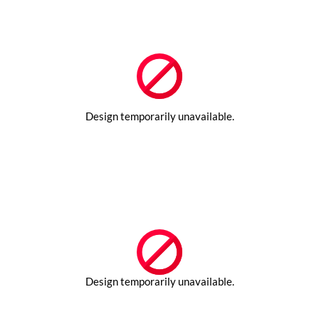
Passer
au
contenu
Design temporarily unavailable.
Design temporarily unavailable.