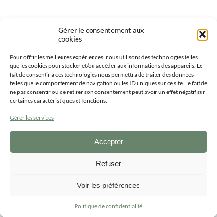
Gérer le consentement aux
cookies
Pour offrir les meilleures expériences, nous utilisons des technologies telles
que les cookies pour stocker et/ou accéder aux informations des appareils. Le
fait de consentir à ces technologies nous permettra de traiter des données
telles que le comportement de navigation ou les ID uniques sur ce site. Le fait de
ne pas consentir ou de retirer son consentement peut avoir un effet négatif sur
Design temporarily unavailable.
certaines caractéristiques et fonctions.
Gérer les services
Accepter
Refuser
Voir les préférences
Politique de confidentialité